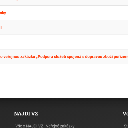
mky
I
NAJDI VZ
V
Vše o NAJDI VZ - Veřejné zakázky
St