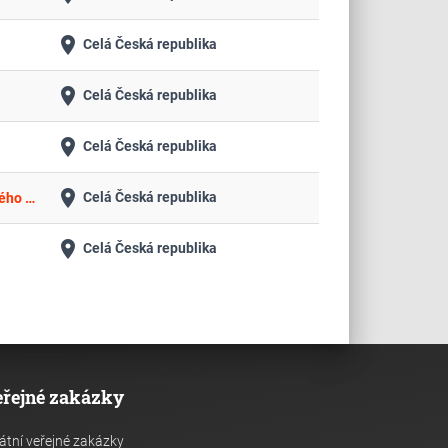
place
Celá Česká republika
place
Celá Česká republika
place
Celá Česká republika
place
Celá Česká republika
Znalecký posudek k posouzení nabídkové ceny pro veřejnou zakázku „Podpora služeb spojená s dopravou zboží pořízeného FMS 2025-2031
place
Celá Česká republika
eřejné zakázky
átní veřejné zakázky