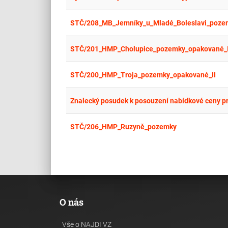
STČ/208_MB_Jemníky_u_Mladé_Boleslavi_poze
STČ/201_HMP_Cholupice_pozemky_opakované_I
STČ/200_HMP_Troja_pozemky_opakované_II
STČ/206_HMP_Ruzyně_pozemky
O nás
Vše o NAJDI VZ