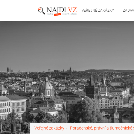
VEŘEJNÉ ZAKÁZKY
ZADAV
Veřejné zakázky
Poradenské, právní a tlumočnické 