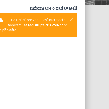
Informace o zadavateli
rning
clear
pro zobrazení informací o
UPOZORNĚNÍ:
zadavateli
se registrujte ZDARMA
nebo
e přihlašte
.