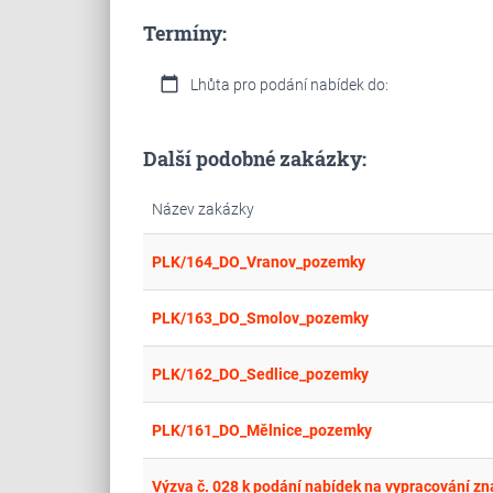
Termíny:
calendar_today
Lhůta pro podání nabídek do:
Další podobné zakázky:
Název zakázky
PLK/164_DO_Vranov_pozemky
PLK/163_DO_Smolov_pozemky
PLK/162_DO_Sedlice_pozemky
PLK/161_DO_Mělnice_pozemky
Výzva č. 028 k podání nabídek na vypracování z