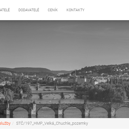
ATELÉ
DODAVATELÉ
CENÍK
KONTAKTY
služby
STČ/197_HMP_Velká_Chuchle_pozemky