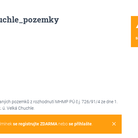
uchle_pozemky
wa
s
aných pozemků z rozhodnutí MHMP PÚ č.j. 726/91/4 ze dne 1.
. ú. Velká Chuchle.
clear
dmínek
se registrujte ZDARMA
nebo
se přihlašte
.