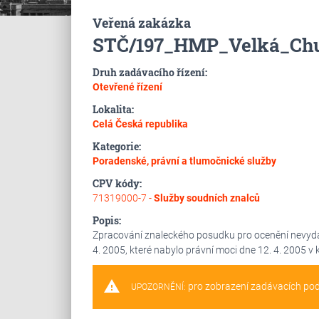
Veřená zakázka
STČ/197_HMP_Velká_Ch
Druh zadávacího řízení:
Otevřené řízení
Lokalita:
Celá Česká republika
Kategorie:
Poradenské, právní a tlumočnické služby
CPV kódy:
71319000-7 -
Služby soudních znalců
Popis:
Zpracování znaleckého posudku pro ocenění nevyd
4. 2005, které nabylo právní moci dne 12. 4. 2005 v k
warning
pro zobrazení zadávacích po
UPOZORNĚNÍ: