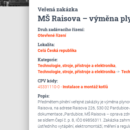
Veřená zakázka
MŠ Raisova – výměna pl
Druh zadávacího řízení:
Otevřené řízení
Lokalita:
Celá Česká republika
Kategorie:
Technologie, stroje, přístroje a elektronika
,
Technologie, stroje, přístroje a elektronika
->
Tech
CPV kódy:
45331110-0 -
Instalace a montáž kotlů
Popis:
Předmětem plnění veřejné zakázky je výměna plynov
Raisova, na adrese Raisova 226, 530 02 Pardubice-J
dokumentace „Pardubice, MŠ Raisova – oprava zdr
se sídlem Čepí č. p. 8, IČO 69856311. Zakázka zahrn
ústředního vytápění, elektromontáží, měření a regula