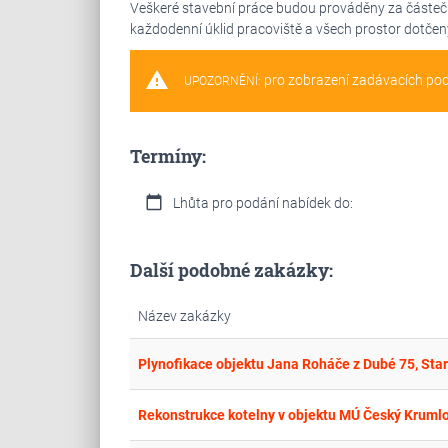
Veškeré stavební práce budou prováděny za částečn
každodenní úklid pracoviště a všech prostor dotčen
warning
pro zobrazení zadávacích po
UPOZORNĚNÍ:
Termíny:
calendar_today
Lhůta pro podání nabídek do:
Další podobné zakázky:
Název zakázky
Plynofikace objektu Jana Roháče z Dubé 75, Sta
Rekonstrukce kotelny v objektu MÚ Český Krumlo