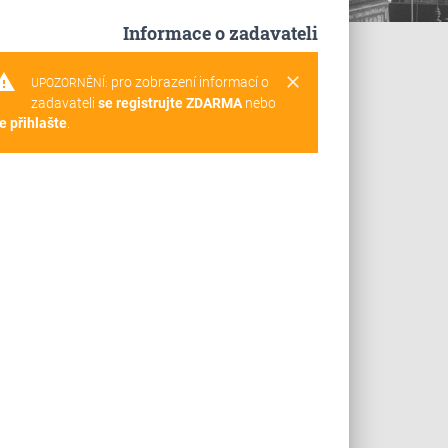
Informace o zadavateli
rning
clear
pro zobrazení informací o
UPOZORNĚNÍ:
zadavateli
se registrujte ZDARMA
nebo
e přihlašte
.