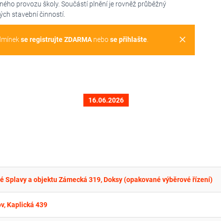
ého provozu školy. Součástí plnění je rovněž průběžný
ých stavební činností.
clear
dmínek
se registrujte ZDARMA
nebo
se přihlašte
.
16.06.2026
ré Splavy a objektu Zámecká 319, Doksy (opakované výběrové řízení)
v, Kaplická 439