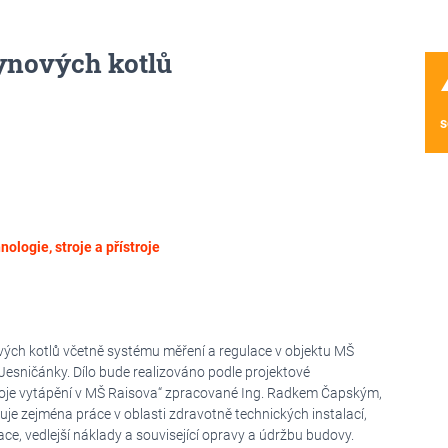
ynových kotlů
wa
s
nologie, stroje a přístroje
ých kotlů včetně systému měření a regulace v objektu MŠ
esničánky. Dílo bude realizováno podle projektové
oje vytápění v MŠ Raisova“ zpracované Ing. Radkem Čapským,
uje zejména práce v oblasti zdravotně technických instalací,
ce, vedlejší náklady a související opravy a údržbu budovy.