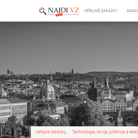
VEŘEJNÉ ZAKÁZKY
ZADAV
Veřejné zakázky
Technologie, stroje, přístroje a elek