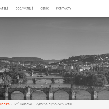
ATELÉ
DODAVATELÉ
CENÍK
KONTAKTY
tronika
MŠ Raisova – výměna plynových kotlů