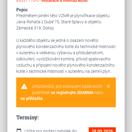
45331110-0 -
Instalace a montáž kotlů
Popis:
Předmětem plnění této VZMR je plynofikace objektu
Jana Roháče z Dubé 75, Staré Splavy a objektu
Zámecká 319, Doksy.
U každého objektu se jedná o osazení nového
plynového kondenzačního kotle do technické místnosti
v suterénu s veškerou výbavou a příslušenstvím,
odkouření, vyvložkování komína, přívod spalovacího
vzduchu a připojení nového plynového kondenzačního
kotle v technické místnosti v suterénu na zemní plyn.
warning
clear
pro zobrazení zadávacích
UPOZORNĚNÍ:
podmínek
se registrujte ZDARMA
nebo
se přihlašte
.
Termíny:
calendar_today
Lhůta pro podání nabídek do:
28.05.2026