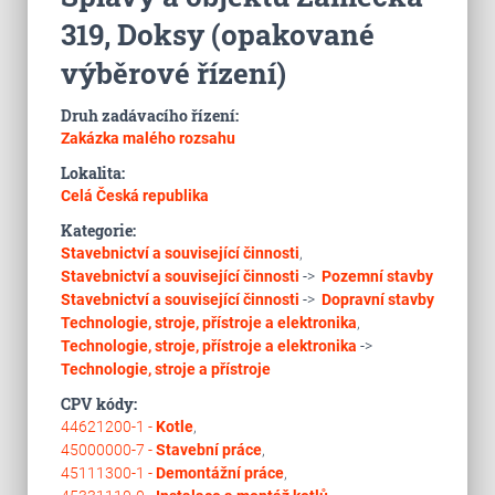
319, Doksy (opakované
výběrové řízení)
Druh zadávacího řízení:
Zakázka malého rozsahu
Lokalita:
Celá Česká republika
Kategorie:
Stavebnictví a související činnosti
,
Stavebnictví a související činnosti
->
Pozemní stavby
Stavebnictví a související činnosti
->
Dopravní stavby
Technologie, stroje, přístroje a elektronika
,
Technologie, stroje, přístroje a elektronika
->
Technologie, stroje a přístroje
CPV kódy:
44621200-1 -
Kotle
,
45000000-7 -
Stavební práce
,
45111300-1 -
Demontážní práce
,