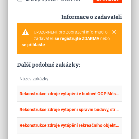
Informace o zadavateli
warning
clear
pro zobrazení informací o
UPOZORNĚNÍ:
zadavateli
se registrujte ZDARMA
nebo
se přihlašte
.
Další podobné zakázky:
Název zakázky
place
Cel
Rekonstrukce zdroje vytápění v budově OOP Město Albrechtice
place
Mor
Rekonstrukce zdroje vytápění správní budovy, středisko Nový Jičín – II.
place
Cel
Rekonstrukce zdroje vytápění rekreačního objektu v Horní Lipové