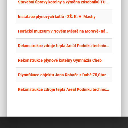
place
Cel
Stavební úpravy kotelny a výměna zásobníků TUV – LDA
place
Cel
Instalace plynových kotlů - ZŠ. K. H. Máchy
place
Cel
Horácké muzeum v Novém Městě na Moravě- návštěvnické centrum muzea a úpravy zázemí- část 1) stavby, úpravy zázemí a výměna kotle
place
Cel
Rekonstrukce zdroje tepla Areál Podniku technických služeb Lovosice s.r.o.
place
Cel
Rekonstrukce plynové kotelny Gymnázia Cheb
place
Cel
Plynofikace objektu Jana Rohače z Dubé 75,Staré Splavy a objektu Zámecká 319, Doksy
place
Cel
Rekonstrukce zdroje tepla Areál Podniku technických služeb Lovosice s.r.o.