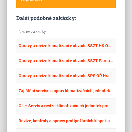
Další podobné zakázky:
Název zakázky
place
Cel
Opravy a revize klimatizací v obvodu SSZT HK OŘ Hradec Králové 2026
place
Cel
Opravy a revize klimatizací v obvodu SSZT Pardubice OŘ Hradec Králové 2026
place
Cel
Opravy a revize klimatizací v obvodu SPS OŘ Hradec Králové 2026
place
Cel
Zajištění servisu a oprav klimatizačních jednotek
place
Cel
OL – Servis a revize klimatizačních jednotek pro Krajskou pobočku ÚP ČR v Olomouci (2026)
place
Cel
Revize, kontroly a opravy protipožárních klapek a větrání CHÚC