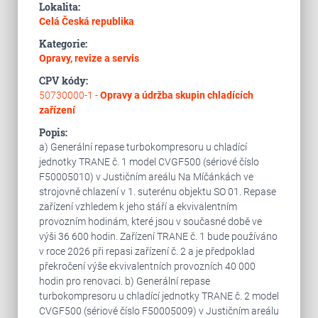
Lokalita:
Celá Česká republika
Kategorie:
Opravy, revize a servis
CPV kódy:
50730000-1 -
Opravy a údržba skupin chladících
zařízení
Popis:
a) Generální repase turbokompresoru u chladící
jednotky TRANE č. 1 model CVGF500 (sériové číslo
F50005010) v Justičním areálu Na Míčánkách ve
strojovně chlazení v 1. suterénu objektu SO 01. Repase
zařízení vzhledem k jeho stáří a ekvivalentním
provozním hodinám, které jsou v současné době ve
výši 36 600 hodin. Zařízení TRANE č. 1 bude používáno
v roce 2026 při repasi zařízení č. 2 a je předpoklad
překročení výše ekvivalentních provozních 40 000
hodin pro renovaci. b) Generální repase
turbokompresoru u chladící jednotky TRANE č. 2 model
CVGF500 (sériové číslo F50005009) v Justičním areálu