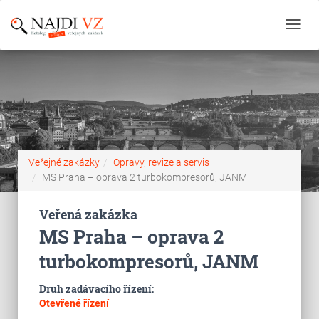
Toggl
navig
Veřejné zakázky
Opravy, revize a servis
MS Praha – oprava 2 turbokompresorů, JANM
Veřená zakázka
MS Praha – oprava 2
turbokompresorů, JANM
Druh zadávacího řízení:
Otevřené řízení