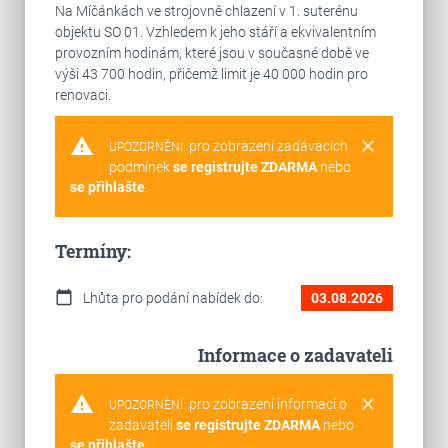
Na Míčánkách ve strojovně chlazení v 1. suterénu
objektu SO 01. Vzhledem k jeho stáří a ekvivalentním
provozním hodinám, které jsou v současné době ve
výši 43 700 hodin, přičemž limit je 40 000 hodin pro
renovaci.
warning
clear
pro zobrazení zadávacích
UPOZORNĚNÍ:
podmínek
se registrujte ZDARMA
nebo
se přihlašte
.
Termíny:
calendar_today
Lhůta pro podání nabídek do:
03.08.2026
Informace o zadavateli
warning
clear
pro zobrazení informací o
UPOZORNĚNÍ:
zadavateli
se registrujte ZDARMA
nebo
se přihlašte
.