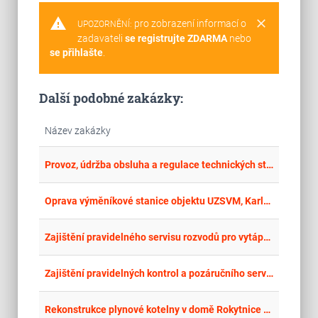
warning
clear
pro zobrazení informací o
UPOZORNĚNÍ:
zadavateli
se registrujte ZDARMA
nebo
se přihlašte
.
Další podobné zakázky:
Název zakázky
place
Hla
Provoz, údržba obsluha a regulace technických stavebních zařízení
place
Hla
Oprava výměníkové stanice objektu UZSVM, Karlovo náměstí č.p. 44, Kolín
place
Hla
Zajištění pravidelného servisu rozvodů pro vytápění / chlazení a zdravotechniku
place
Cel
Zajištění pravidelných kontrol a pozáručního servisu VZT pro ONN a. s. - lokality Náchodsko a Rychnov nad Kněžnou
place
Zlí
Rekonstrukce plynové kotelny v domě Rokytnice čp. 464, Vsetín