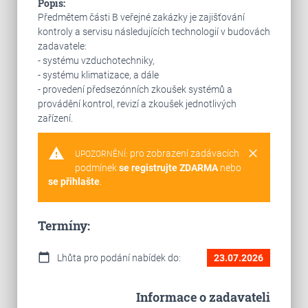
Popis:
Předmětem části B veřejné zakázky je zajišťování
kontroly a servisu následujících technologií v budovách
zadavatele:
- systému vzduchotechniky,
- systému klimatizace, a dále
- provedení předsezónních zkoušek systémů a
provádění kontrol, revizí a zkoušek jednotlivých
zařízení.
warning
clear
pro zobrazení zadávacích
UPOZORNĚNÍ:
podmínek
se registrujte ZDARMA
nebo
se přihlašte
.
Termíny:
calendar_today
Lhůta pro podání nabídek do:
23.07.2026
Informace o zadavateli