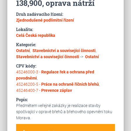
138,900, oprava nátrží
Druh zadávacího řízení:
Zjednodušené podlimitní řízení
Lokalita:
Celá Česká republika
Kategorie:
Ostatní
,
Stavebnictví a související činnosti
,
Stavebnictví a související činnosti
->
Ostatní
CPV kódy:
45246000-3 -
Regulace řek a ochrana před
povodněmi
,
45246200-5 -
Práce na ochraně říčních břehů
,
45246400-7 -
Prevence záplav
Popis:
Předmětem veřejné zakázky je realizace stavby
spočívající v opravě břehů a břehového opevnění toku
Morava.