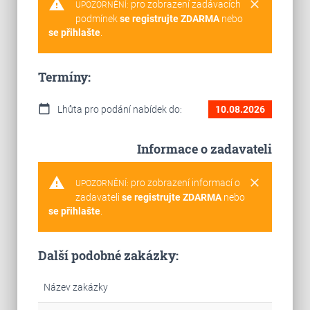
warning
clear
pro zobrazení zadávacích
UPOZORNĚNÍ:
podmínek
se registrujte ZDARMA
nebo
se přihlašte
.
Termíny:
calendar_today
Lhůta pro podání nabídek do:
10.08.2026
Informace o zadavateli
warning
clear
pro zobrazení informací o
UPOZORNĚNÍ:
zadavateli
se registrujte ZDARMA
nebo
se přihlašte
.
Další podobné zakázky:
Název zakázky