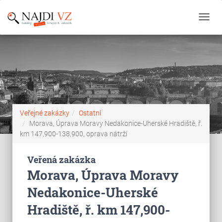
Toggl
navig
Veřejné zakázky
Ostatní
Morava, Úprava Moravy Nedakonice-Uherské Hradiště, ř.
km 147,900-138,900, oprava nátrží
Veřená zakázka
Morava, Úprava Moravy
Nedakonice-Uherské
Hradiště, ř. km 147,900-