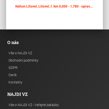
place
Cel
Náhon Litovel, Litovel, ř. km 0,000 - 1,780 - oprava opevnění toku
O nás
Vše o NAJDI VZ
Obchodní podmínky
GDPR
Ceník
Kontakty
NAJDI VZ
Vše o NAJDI VZ - Veřejné zakázky