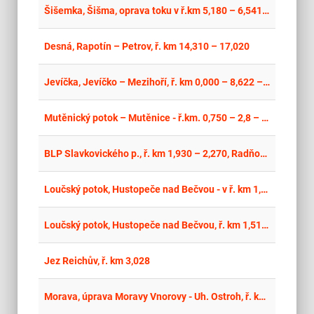
place
Cel
Šišemka, Šišma, oprava toku v ř.km 5,180 – 6,541 vč. přechodového úseku
place
Cel
Desná, Rapotín – Petrov, ř. km 14,310 – 17,020
place
Cel
Jevíčka, Jevíčko – Mezihoří, ř. km 0,000 – 8,622 – výtrže, opevnění, poškození hráze
place
Cel
Mutěnický potok – Mutěnice - ř.km. 0,750 – 2,8 – oprava koryta
place
Cel
BLP Slavkovického p., ř. km 1,930 – 2,270, Radňovice, oprava koryta
place
Cel
Loučský potok, Hustopeče nad Bečvou - v ř. km 1,150-1,881
place
Cel
Loučský potok, Hustopeče nad Bečvou, ř. km 1,510 – 1,881
place
Cel
Jez Reichův, ř. km 3,028
place
Cel
Morava, úprava Moravy Vnorovy - Uh. Ostroh, ř. km 134,601 - 135,350 oprava PB nátrží