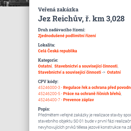
Veřená zakázka
Jez Reichův, ř. km 3,028
Druh zadávacího řízení:
Zjednodušené podlimitní řízení
Lokalita:
Celá Česká republika
Kategorie:
Ostatní
,
Stavebnictví a související činnosti
,
Stavebnictví a související činnosti
->
Ostatní
CPV kódy:
45246000-3 -
Regulace řek a ochrana před povod
45246200-5 -
Práce na ochraně říčních břehů
,
45246400-7 -
Prevence záplav
Popis:
Předmětem veřejné zakázky je realizace stavby spočív
stavebního objektu SO 01 bude v první fázi realiza
nevyhovujících prvků tělesa jezové konstrukce na zá