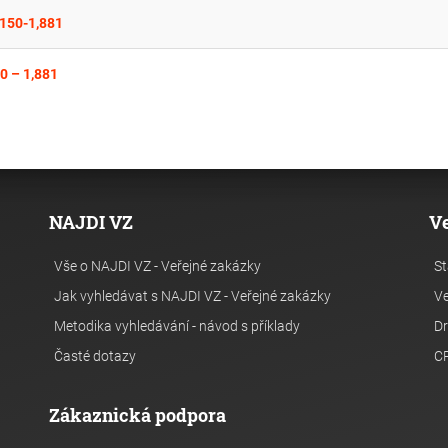
,150-1,881
0 – 1,881
NAJDI VZ
V
Vše o NAJDI VZ - Veřejné zakázky
St
Jak vyhledávat s NAJDI VZ - Veřejné zakázky
Ve
Metodika vyhledávání - návod s příklady
Dr
Časté dotazy
C
Zákaznická podpora