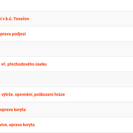
í v k.ú. Tovačov
oprava podjezí
1 vč. přechodového úseku
– výtrže, opevnění, poškození hráze
 oprava koryta
vice, oprava koryta