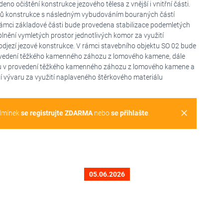
o očištění konstrukce jezového tělesa z vnější i vnitřní části.
vků konstrukce s následným vybudováním bouraných částí
ámci základové části bude provedena stabilizace podemletých
plnění vymletých prostor jednotlivých komor za využití
djezí jezové konstrukce. V rámci stavebního objektu SO 02 bude
ovedení těžkého kamenného záhozu z lomového kamene, dále
ru v provedení těžkého kamenného záhozu z lomového kamene a
í vývaru za využití naplaveného štěrkového materiálu
clear
dmínek
se registrujte ZDARMA
nebo
se přihlašte
.
05.06.2026