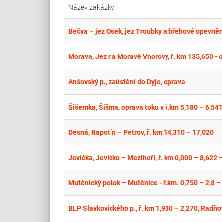
Název zakázky
Bečva – jez Osek, jez Troubky a břehové opevněn
Morava, Jez na Moravě Vnorovy, ř. km 135,650 - 
Anšovský p., zaústění do Dyje, oprava
Šišemka, Šišma, oprava toku v ř.km 5,180 – 6,54
Desná, Rapotín – Petrov, ř. km 14,310 – 17,020
Jevíčka, Jevíčko – Mezihoří, ř. km 0,000 – 8,622 
Mutěnický potok – Mutěnice - ř.km. 0,750 – 2,8 –
BLP Slavkovického p., ř. km 1,930 – 2,270, Radňo