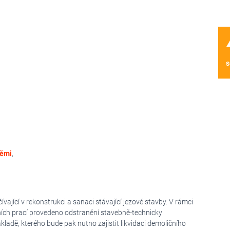
wa
s
němi
,
ající v rekonstrukci a sanaci stávající jezové stavby. V rámci
čních prací provedeno odstranění stavebně-technicky
kladě, kterého bude pak nutno zajistit likvidaci demoličního