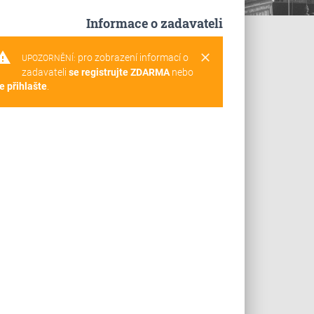
Informace o zadavateli
rning
clear
pro zobrazení informací o
UPOZORNĚNÍ:
zadavateli
se registrujte ZDARMA
nebo
e přihlašte
.