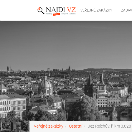
VEŘEJNÉ ZAKÁZKY
ZADAV
Veřejné zakázky
Ostatní
Jez Reichův, ř. km 3,028