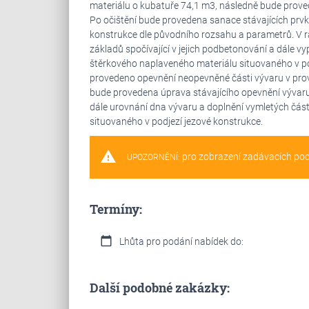
materiálu o kubatuře 74,1 m3, následně bude proveden
Po očištění bude provedena sanace stávajících pr
konstrukce dle původního rozsahu a parametrů. V r
základů spočívající v jejich podbetonování a dále vy
štěrkového naplaveného materiálu situovaného v po
provedeno opevnění neopevněné části vývaru v pr
bude provedena úprava stávajícího opevnění výva
dále urovnání dna vývaru a doplnění vymletých část
situovaného v podjezí jezové konstrukce.
warning
pro zobrazení zadávacích po
UPOZORNĚNÍ:
Termíny:
calendar_today
Lhůta pro podání nabídek do:
Další podobné zakázky: