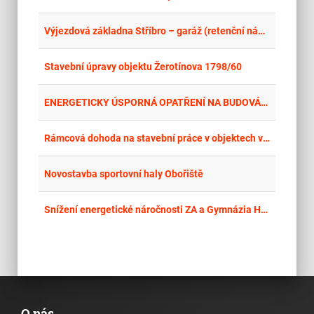
place
Cel
Výjezdová základna Stříbro – garáž (retenční nádrž)
place
Hla
Stavební úpravy objektu Žerotínova 1798/60
place
Cel
ENERGETICKY ÚSPORNÁ OPATŘENÍ NA BUDOVÁCH KAMPUSU A ŘEŠENÍ JEJICH BEZBARIÉROVOSTI
place
Cel
Rámcová dohoda na stavební práce v objektech ve správě MČ Brno-střed
place
Cel
Novostavba sportovní haly Obořiště
place
Cel
Snížení energetické náročnosti ZA a Gymnázia Hořice – DM Riegrova - stavební práce, FVE
O nás