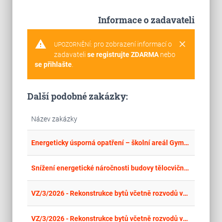
Informace o zadavateli
warning
clear
pro zobrazení informací o
UPOZORNĚNÍ:
zadavateli
se registrujte ZDARMA
nebo
se přihlašte
.
Další podobné zakázky:
Název zakázky
place
Cel
Energeticky úsporná opatření – školní areál Gymnázia a SOŠ, ul. Mládežníků 1115, Rokycany - stavba
place
Cel
Snížení energetické náročnosti budovy tělocvičny Střední školy řemeslné Jaroměř - stavební práce
place
Cel
VZ/3/2026 - Rekonstrukce bytů včetně rozvodů vody, kanalizace a vytápění v bytovém domě nám. Svobody 728/1 - II. etapa
place
Cel
VZ/3/2026 - Rekonstrukce bytů včetně rozvodů vody, kanalizace a vytápění v bytovém domě nám. Svobody 728/1 - II. etapa