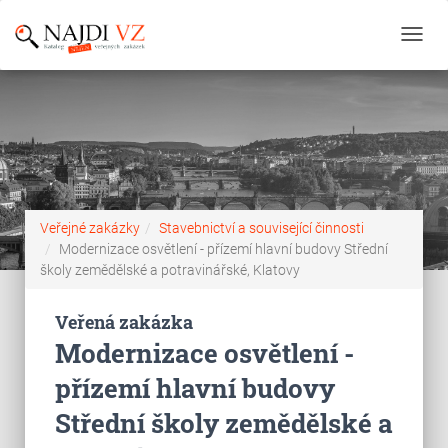
Toggl
navig
Veřejné zakázky
Stavebnictví a související činnosti
Modernizace osvětlení - přízemí hlavní budovy Střední
školy zemědělské a potravinářské, Klatovy
Veřená zakázka
Modernizace osvětlení -
přízemí hlavní budovy
Střední školy zemědělské a