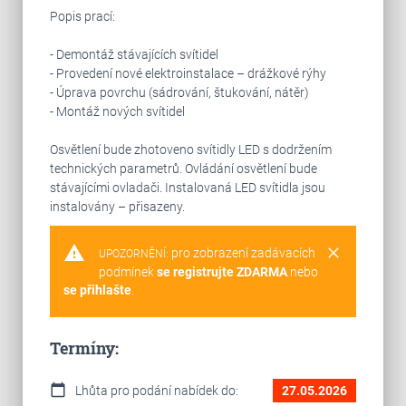
Popis prací:
- Demontáž stávajících svítidel
- Provedení nové elektroinstalace – drážkové rýhy
- Úprava povrchu (sádrování, štukování, nátěr)
- Montáž nových svítidel
Osvětlení bude zhotoveno svítidly LED s dodržením
technických parametrů. Ovládání osvětlení bude
stávajícími ovladači. Instalovaná LED svítidla jsou
instalovány – přisazeny.
warning
clear
pro zobrazení zadávacích
UPOZORNĚNÍ:
podmínek
se registrujte ZDARMA
nebo
se přihlašte
.
Termíny:
calendar_today
Lhůta pro podání nabídek do:
27.05.2026