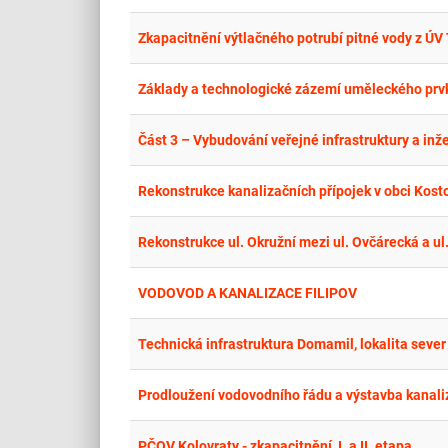
Zkapacitnění výtlačného potrubí pitné vody z ÚV
Základy a technologické zázemí uměleckého prvk
Část 3 – Vybudování veřejné infrastruktury a inže
Rekonstrukce kanalizačních přípojek v obci Kos
VODOVOD A KANALIZACE FILIPOV
Technická infrastruktura Domamil, lokalita sever
Prodloužení vodovodního řádu a výstavba kanaliza
PČOV Kolovraty - zkapacitnění, I. a II. etapa