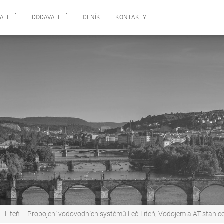
ATELÉ
DODAVATELÉ
CENÍK
KONTAKTY
Liteň – Propojení vodovodních systémů Leč-Liteň, Vodojem a AT stanic