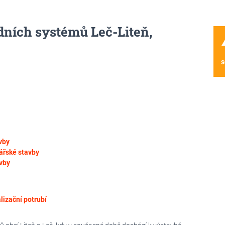
dních systémů Leč-Liteň,
wa
s
vby
řské stavby
vby
lizační potrubí