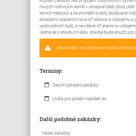
Rozsah zakázky řeší propojení vodovodních systémů
nových rodinných domů v okrajové části obce Liteň 
letních měsících a ke zhoršení kvality dodávané vod
dosaženo osazením nové AT stanice a vodojemu a
vodovodních řadů, k navržené AT stanici a vodoje
Jedná se o stavbu trvalou, stavba bude sloužit pro 
warning
pro zobrazení zadávacích po
UPOZORNĚNÍ:
Termíny:
calendar_today
Datum zahájení zakázky:
calendar_today
Lhůta pro podání nabídek do:
Další podobné zakázky:
Název zakázky