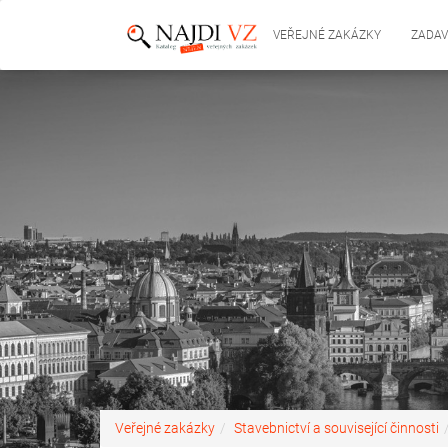
VEŘEJNÉ ZAKÁZKY
ZADAV
Veřejné zakázky
Stavebnictví a související činnosti