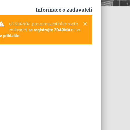
Informace o zadavateli
rning
clear
pro zobrazení informací o
UPOZORNĚNÍ:
zadavateli
se registrujte ZDARMA
nebo
e přihlašte
.