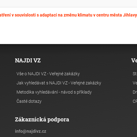
tření v souvislosti s adaptací na změnu klimatu v centru města Jihlavy
NAJDI VZ
V
Vše o NAJDI VZ - Veřejné zakázky
St
Jak vyhledávat s NAJDI VZ - Veřejné zakázky
Ve
Metodika vyhledávání - návod s příklady
Dr
Časté dotazy
C
Zákaznická podpora
info
@
najdivz.cz