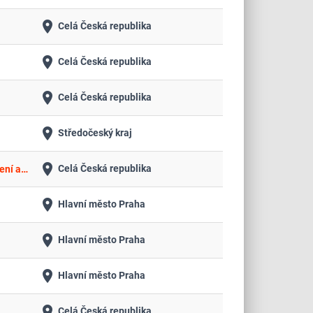
place
Celá Česká republika
place
Celá Česká republika
place
Celá Česká republika
place
Středočeský kraj
place
Celá Česká republika
Rekonstrukce ul. Okružní mezi ul. Ovčárecká a ul. Veltrubská, Kolín V – kanalizace, komunikace, vodovod, veřejné osvětlení a sadové úpravy
place
Hlavní město Praha
place
Hlavní město Praha
place
Hlavní město Praha
place
Celá Česká republika