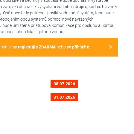
 obcí Liteň a Leč, kdy v současné době dochází k výstavbě
a zároveň dochází k vysychání vodního zdroje obce Leč hlavně v
y. Obě obce tedy potřebují posílit vodovodní systém, toho bude
 propojením obou systémů pomocí nově navržených
mu bude umístěna přístupová komunikace pro obsluhu a údržbu.
zásobení obou lokalit pitnou vodou.
clear
dmínek
se registrujte ZDARMA
nebo
se přihlašte
.
08.07.2026
31.07.2026