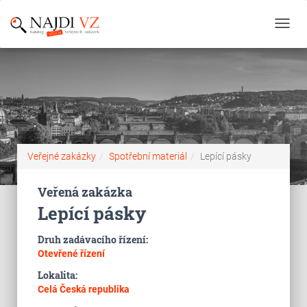
Toggl
navig
Veřejné zakázky
Spotřební materiál
Lepící pásky
Veřená zakázka
Lepící pásky
Druh zadávacího řízení:
Otevřené řízení
Lokalita:
Celá Česká republika