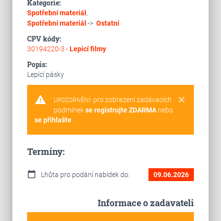
Kategorie:
Spotřební materiál
,
Spotřební materiál
->
Ostatní
CPV kódy:
30194220-3 -
Lepicí filmy
Popis:
Lepící pásky
warning
clear
pro zobrazení zadávacích
UPOZORNĚNÍ:
podmínek
se registrujte ZDARMA
nebo
se přihlašte
.
Termíny:
calendar_today
Lhůta pro podání nabídek do:
09.06.2026
Informace o zadavateli