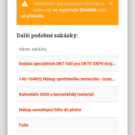
warning
clear
pro zobrazení informací o
UPOZORNĚNÍ:
zadavateli
se registrujte ZDARMA
nebo
se přihlašte
.
Další podobné zakázky:
Název zakázky
place
Cel
Dodání speciálních DKT folií pro OKTE SKPV Krajského ředitelství policie hl. m. Prahy
place
Cel
145-104852 Nákup spotřebního materiálu - izolační prvky, stahovací pásky
place
Hla
Kalendáře 2020 a kancelářský materiál
place
Cel
Nákup samolepící fólie do plotru
place
Cel
Folie