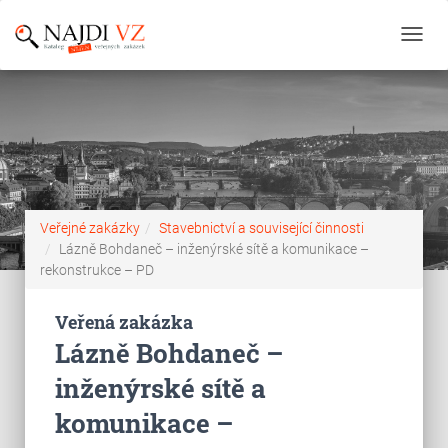
Toggl
navig
Veřejné zakázky
Stavebnictví a související činnosti
Lázně Bohdaneč – inženýrské sítě a komunikace –
rekonstrukce – PD
Veřená zakázka
Lázně Bohdaneč –
inženýrské sítě a
komunikace –