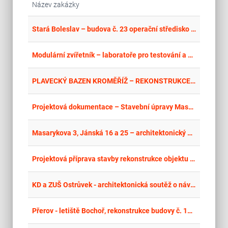
Název zakázky
place
Cel
Stará Boleslav – budova č. 23 operační středisko – rekonstrukce
place
Hla
Modulární zvířetník – laboratoře pro testování a chov laboratorních zvířat – Objekt Ld – Design and Build – Nadstavba
place
Cel
PLAVECKÝ BAZEN KROMĚŘÍŽ – REKONSTRUKCE VNITŘNÍCH PROSTOR A TECHNOLOGICKÉHO ZÁZEMÍ – PROJEKTOVÁ DOKUMENTACE+INTERIÉR
place
Zlí
Projektová dokumentace – Stavební úpravy Masarykova náměstí ve Vizovicích
place
Cel
Masarykova 3, Jánská 16 a 25 – architektonický návrh oprav vstupních prostor do domů
place
Cel
Projektová příprava stavby rekonstrukce objektu č.p. 217 v ul. Panská v České Lípě
place
Cel
KD a ZUŠ Ostrůvek - architektonická soutěž o návrh
place
Cel
Přerov - letiště Bochoř, rekonstrukce budovy č. 119 - PD