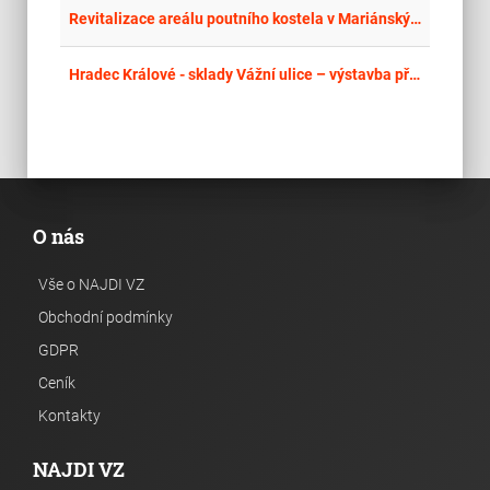
place
Cel
Revitalizace areálu poutního kostela v Mariánských Radčicích formou Design and Build
place
Cel
Hradec Králové - sklady Vážní ulice – výstavba přístřešků na parkování techniky
O nás
Vše o NAJDI VZ
Obchodní podmínky
GDPR
Ceník
Kontakty
NAJDI VZ