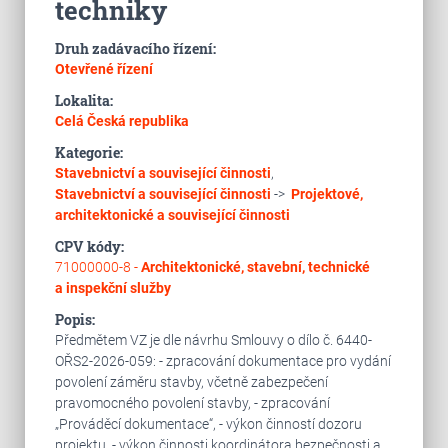
techniky
Druh zadávacího řízení:
Otevřené řízení
Lokalita:
Celá Česká republika
Kategorie:
Stavebnictví a související činnosti
,
Stavebnictví a související činnosti
->
Projektové,
architektonické a související činnosti
CPV kódy:
71000000-8 -
Architektonické, stavební, technické
a inspekční služby
Popis:
Předmětem VZ je dle návrhu Smlouvy o dílo č. 6440-
OŘS2-2026-059: - zpracování dokumentace pro vydání
povolení záměru stavby, včetně zabezpečení
pravomocného povolení stavby, - zpracování
„Prováděcí dokumentace“, - výkon činností dozoru
projektu, - výkon činnosti koordinátora bezpečnosti a