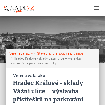
Toggl
navig
Veřejné zakázky
Stavebnictví a související činnosti
Hradec Králové - sklady Vážní ulice – výstavba
přístřešků na parkování techniky
Veřená zakázka
Hradec Králové - sklady
Vážní ulice – výstavba
přístřešků na parkování