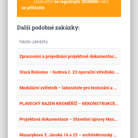
zadavateli
se registrujte ZDARMA
nebo
se přihlašte
.
Další podobné zakázky:
Název zakázky
place
Cel
Zpracování a projednání projektové dokumentace na zhotovení stavby „Komunitní DZR Suchohrdly
place
Cel
Stará Boleslav – budova č. 23 operační středisko – rekonstrukce
place
Hla
Modulární zvířetník – laboratoře pro testování a chov laboratorních zvířat – Objekt Ld – Design and Build – Nadstavba
place
Cel
PLAVECKÝ BAZEN KROMĚŘÍŽ – REKONSTRUKCE VNITŘNÍCH PROSTOR A TECHNOLOGICKÉHO ZÁZEMÍ – PROJEKTOVÁ DOKUMENTACE+INTERIÉR
place
Zlí
Projektová dokumentace – Stavební úpravy Masarykova náměstí ve Vizovicích
place
Cel
Masarykova 3, Jánská 16 a 25 – architektonický návrh oprav vstupních prostor do domů