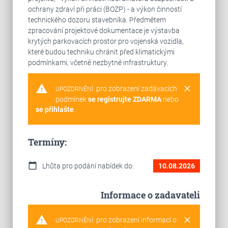
ochrany zdraví při práci (BOZP) - a výkon činností
technického dozoru stavebníka. Předmětem
zpracování projektové dokumentace je výstavba
krytých parkovacích prostor pro vojenská vozidla,
které budou techniku chránit před klimatickými
podmínkami, včetně nezbytné infrastruktury.
warning
clear
pro zobrazení zadávacích
UPOZORNĚNÍ:
podmínek
se registrujte ZDARMA
nebo
se přihlašte
.
Termíny:
calendar_today
Lhůta pro podání nabídek do:
10.08.2026
Informace o zadavateli
warning
clear
pro zobrazení informací o
UPOZORNĚNÍ: