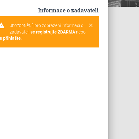
Informace o zadavateli
rning
clear
pro zobrazení informací o
UPOZORNĚNÍ:
zadavateli
se registrujte ZDARMA
nebo
e přihlašte
.