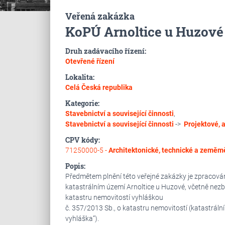
Veřená zakázka
KoPÚ Arnoltice u Huzové
Druh zadávacího řízení:
Otevřené řízení
Lokalita:
Celá Česká republika
Kategorie:
Stavebnictví a související činnosti
,
Stavebnictví a související činnosti
->
Projektové, a
CPV kódy:
71250000-5 -
Architektonické, technické a zeměm
Popis:
Předmětem plnění této veřejné zakázky je zpracová
katastrálním území Arnoltice u Huzové, včetně nezb
katastru nemovitostí vyhláškou
č. 357/2013 Sb., o katastru nemovitostí (katastrální 
vyhláška“).