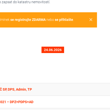
 zapsat do katastru nemovitostí.
clear
dmínek
se registrujte ZDARMA
nebo
se přihlašte
.
24.06.2026
Č SP, DPS, Admin, TP
-021 – DPZ+PDPS+AD