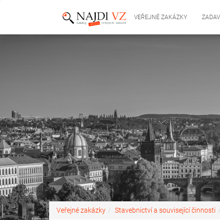
VEŘEJNÉ ZAKÁZKY
ZADAV
Veřejné zakázky
Stavebnictví a související činnosti