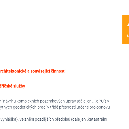
wa
s
rchitektonické a související činnosti
ěřičské služby
ní návrhu komplexních pozemkových úprav (dále jen „KoPÚ“) v
ytných geodetických prací v třídě přesnosti určené pro obnovu
vyhláška), ve znění pozdějších předpisů (dále jen „katastrální