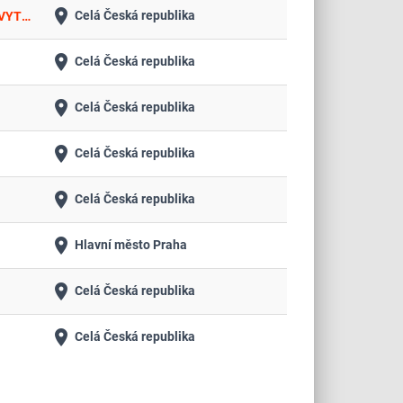
place
Celá Česká republika
PAK/02_SY_K.Ú. BORŠOV U M.T._JAROMĚŘICE_KORUNA_PĚČÍKOV_POMEZÍ_PŘEDNÍ ARNOŠTOV_TŘEBAŘOV_ŽIPOTÍN_VYTYČENÍ PO PÚ
place
Celá Česká republika
place
Celá Česká republika
place
Celá Česká republika
place
Celá Česká republika
place
Hlavní město Praha
place
Celá Česká republika
place
Celá Česká republika