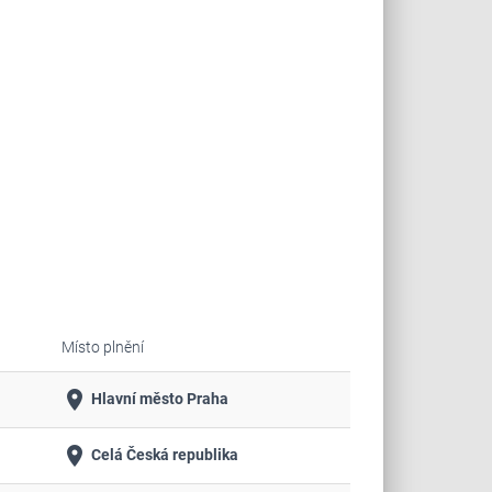
Místo plnění
place
Hlavní město Praha
place
Celá Česká republika