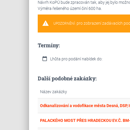
Návrh KoPÚ bude zpracován tak, aby jej bylo možno
Výměra řešeného území činí 600 ha.
warning
pro zobrazení zadávacích po
UPOZORNĚNÍ:
Termíny:
calendar_today
Lhůta pro podání nabídek do:
Další podobné zakázky:
Název zakázky
Odkanalizování a vodofikace města Desná, DSP, I
PALACKÉHO MOST PŘES HRADECKOU EV.Č. BM