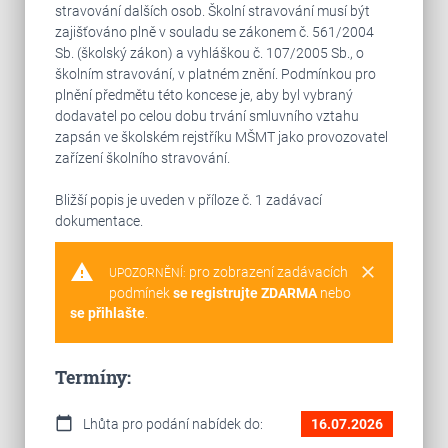
stravování dalších osob. Školní stravování musí být
zajišťováno plně v souladu se zákonem č. 561/2004
Sb. (školský zákon) a vyhláškou č. 107/2005 Sb., o
školním stravování, v platném znění. Podmínkou pro
plnění předmětu této koncese je, aby byl vybraný
dodavatel po celou dobu trvání smluvního vztahu
zapsán ve školském rejstříku MŠMT jako provozovatel
zařízení školního stravování.
Bližší popis je uveden v příloze č. 1 zadávací
dokumentace.
warning
clear
pro zobrazení zadávacích
UPOZORNĚNÍ:
podmínek
se registrujte ZDARMA
nebo
se přihlašte
.
Termíny:
calendar_today
Lhůta pro podání nabídek do:
16.07.2026