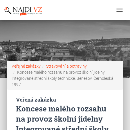
Toggl
navig
Veřejné zakázky
Stravování a potraviny
Koncese malého rozsahu na provoz školní jídelny
Integrované střední školy technické, Benešov, Černoleská
1997
Veřená zakázka
Koncese malého rozsahu
na provoz školní jídelny
Integrované střední školy