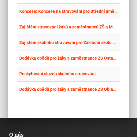
place
Cel
Koncese: Koncese na stravování pro Střední uměleckoprůmyslovou školu keramickou a sklářskou Karlovy Vary, příspěvková organizace
place
Cel
Zajištění stravování žáků a zaměstnanců ZŠ a MŠ Černošice a zaměstnanců města Černošice
place
Cel
Zajištění školního stravování pro Základní školu a střední školu Karlovy Vary, příspěvková organizace
place
Cel
Dodávka obědů pro žáky a zaměstnance ZŠ Ostašov v Liberci
place
Hla
Poskytování služeb školního stravování
place
Cel
Dodávka obědů pro žáky a zaměstnance ZŠ Oblačná v Liberci
O nás