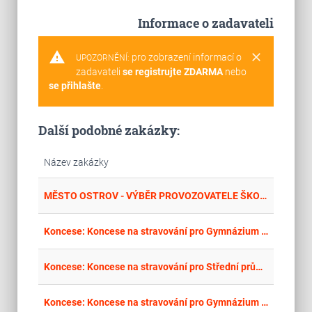
Informace o zadavateli
warning
clear
pro zobrazení informací o
UPOZORNĚNÍ:
zadavateli
se registrujte ZDARMA
nebo
se přihlašte
.
Další podobné zakázky:
Název zakázky
place
Cel
MĚSTO OSTROV - VÝBĚR PROVOZOVATELE ŠKOLNÍHO STRAVOVÁNÍ
place
Cel
Koncese: Koncese na stravování pro Gymnázium Ostrov, příspěvková organizace
place
Cel
Koncese: Koncese na stravování pro Střední průmyslovou školu Ostrov, příspěvková organizace
place
Cel
Koncese: Koncese na stravování pro Gymnázium Sokolov a Krajské vzdělávací centrum, příspěvková organizace