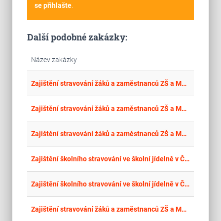
se přihlašte
.
Další podobné zakázky:
Název zakázky
place
Stř
Zajištění stravování žáků a zaměstnanců ZŠ a MŠ v Králově Dvoře
place
Hla
Zajištění stravování žáků a zaměstnanců ZŠ a MŠ Králův Dvůr Jungmannova 292
place
Hla
Zajištění stravování žáků a zaměstnanců ZŠ a MŠ Králův Dvůr Počaply
place
Krá
Zajištění školního stravování ve školní jídelně v České Skalici
place
Hla
Zajištění školního stravování ve školní jídelně v České Skalici
place
Stř
Zajištění stravování žáků a zaměstnanců ZŠ a MŠ v Králově Dvoře od školního roku 2015/2016