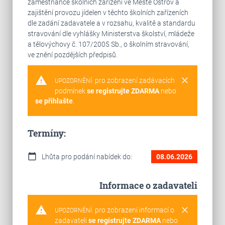
zaměstnance školních zařízení ve Městě Ostrov a
zajištění provozu jídelen v těchto školních zařízeních
dle zadání zadavatele a v rozsahu, kvalitě a standardu
stravování dle vyhlášky Ministerstva školství, mládeže
a tělovýchovy č. 107/2005 Sb., o školním stravování,
ve znění pozdějších předpisů.
warning
clear
pro zobrazení zadávacích
UPOZORNĚNÍ:
podmínek
se registrujte ZDARMA
nebo
se přihlašte
.
Termíny:
calendar_today
Lhůta pro podání nabídek do:
08.06.2026
Informace o zadavateli
warning
clear
pro zobrazení informací o
UPOZORNĚNÍ:
zadavateli
se registrujte ZDARMA
nebo