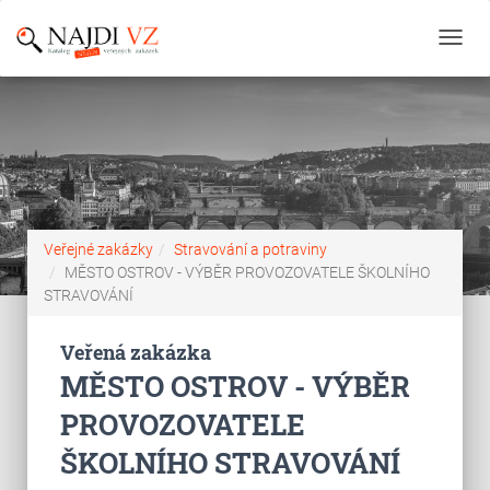
Toggl
navig
Veřejné zakázky
Stravování a potraviny
MĚSTO OSTROV - VÝBĚR PROVOZOVATELE ŠKOLNÍHO
STRAVOVÁNÍ
Veřená zakázka
MĚSTO OSTROV - VÝBĚR
PROVOZOVATELE
ŠKOLNÍHO STRAVOVÁNÍ