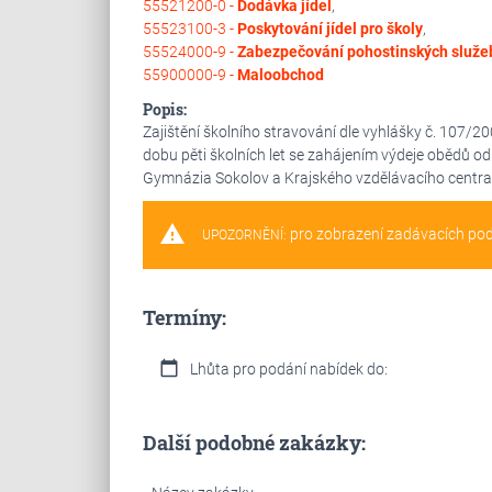
55521200-0 -
Dodávka jídel
,
55523100-3 -
Poskytování jídel pro školy
,
55524000-9 -
Zabezpečování pohostinských služeb
55900000-9 -
Maloobchod
Popis:
Zajištění školního stravování dle vyhlášky č. 107/20
dobu pěti školních let se zahájením výdeje obědů 
Gymnázia Sokolov a Krajského vzdělávacího centra,
warning
pro zobrazení zadávacích po
UPOZORNĚNÍ:
Termíny:
calendar_today
Lhůta pro podání nabídek do:
Další podobné zakázky: