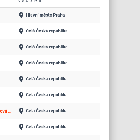
Místo plnění
place
Hlavní město Praha
place
Celá Česká republika
place
Celá Česká republika
place
Celá Česká republika
place
Celá Česká republika
place
Celá Česká republika
place
Celá Česká republika
Koncese: Koncese na stravování pro Střední uměleckoprůmyslovou školu keramickou a sklářskou Karlovy Vary, příspěvková organizace
place
Celá Česká republika