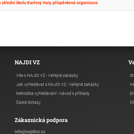
a střední školu Karlovy Vary, příspěvková organizace
NAJDI VZ
V
Vše o NAJDI VZ - Veřejné zakázky
St
Jak vyhledávat s NAJDI VZ - Veřejné zakázky
Ve
Metodika vyhledávání - návod s příklady
Dr
Časté dotazy
C
Zákaznická podpora
info
@
najdivz.cz