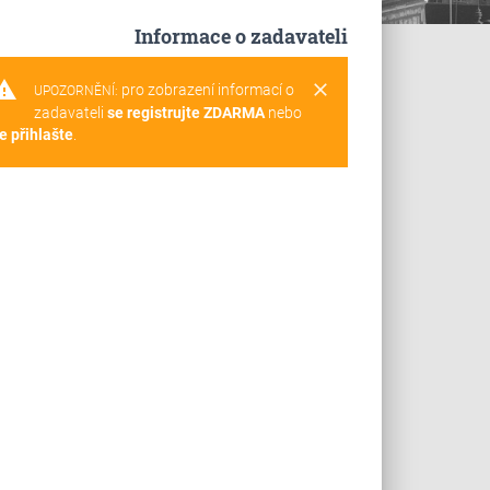
Informace o zadavateli
rning
clear
pro zobrazení informací o
UPOZORNĚNÍ:
zadavateli
se registrujte ZDARMA
nebo
e přihlašte
.