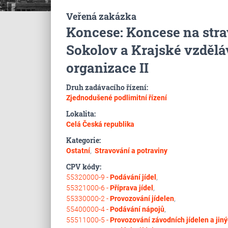
Veřená zakázka
Koncese: Koncese na str
Sokolov a Krajské vzdělá
organizace II
Druh zadávacího řízení:
Zjednodušené podlimitní řízení
Lokalita:
Celá Česká republika
Kategorie:
Ostatní
,
Stravování a potraviny
CPV kódy:
55320000-9 -
Podávání jídel
,
55321000-6 -
Příprava jídel
,
55330000-2 -
Provozování jídelen
,
55400000-4 -
Podávání nápojů
,
55511000-5 -
Provozování závodních jídelen a jiný