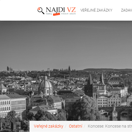
VEŘEJNÉ ZAKÁZKY
ZADAV
Veřejné zakázky
Ostatní
Koncese: Koncese na str