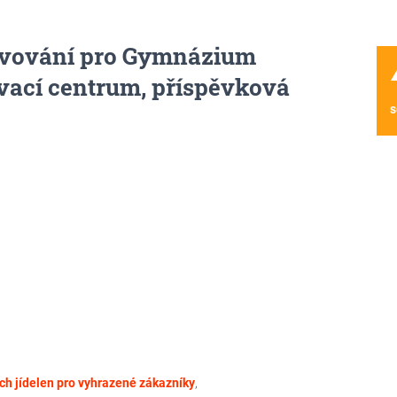
avování pro Gymnázium
wa
vací centrum, příspěvková
s
ch jídelen pro vyhrazené zákazníky
,