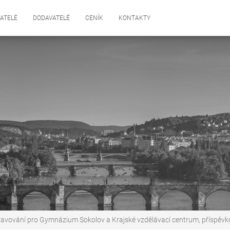
ATELÉ
DODAVATELÉ
CENÍK
KONTAKTY
avování pro Gymnázium Sokolov a Krajské vzdělávací centrum, příspěvko