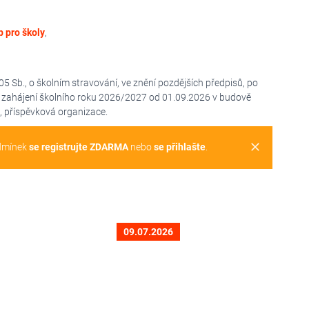
 pro školy
,
05 Sb., o školním stravování, ve znění pozdějších předpisů, po
od zahájení školního roku 2026/2027 od 01.09.2026 v budově
 příspěvková organizace.
clear
dmínek
se registrujte ZDARMA
nebo
se přihlašte
.
09.07.2026