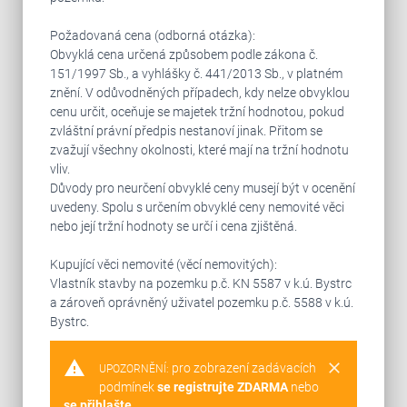
Požadovaná cena (odborná otázka):
Obvyklá cena určená způsobem podle zákona č.
151/1997 Sb., a vyhlášky č. 441/2013 Sb., v platném
znění. V odůvodněných případech, kdy nelze obvyklou
cenu určit, oceňuje se majetek tržní hodnotou, pokud
zvláštní právní předpis nestanoví jinak. Přitom se
zvažují všechny okolnosti, které mají na tržní hodnotu
vliv.
Důvody pro neurčení obvyklé ceny musejí být v ocenění
uvedeny. Spolu s určením obvyklé ceny nemovité věci
nebo její tržní hodnoty se určí i cena zjištěná.
Kupující věci nemovité (věcí nemovitých):
Vlastník stavby na pozemku p.č. KN 5587 v k.ú. Bystrc
a zároveň oprávněný uživatel pozemku p.č. 5588 v k.ú.
Bystrc.
warning
clear
pro zobrazení zadávacích
UPOZORNĚNÍ:
podmínek
se registrujte ZDARMA
nebo
se přihlašte
.