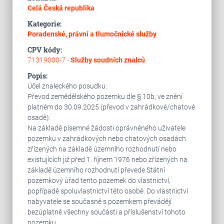
Celá Česká republika
Kategorie:
Poradenské, právní a tlumočnické služby
CPV kódy:
71319000-7 -
Služby soudních znalců
Popis:
Účel znaleckého posudku:
Převod zemědělského pozemku dle § 10b, ve znění
platném do 30.09.2025 (převod v zahrádkové/chatové
osadě):
Na základě písemné žádosti oprávněného uživatele
pozemku v zahrádkových nebo chatových osadách
zřízených na základě územního rozhodnutí nebo
existujících již před 1. říjnem 1976 nebo zřízených na
základě územního rozhodnutí převede Státní
pozemkový úřad tento pozemek do vlastnictví,
popřípadě spoluvlastnictví této osobě. Do vlastnictví
nabyvatele se současně s pozemkem převádějí
bezúplatně všechny součásti a příslušenství tohoto
pozemku.