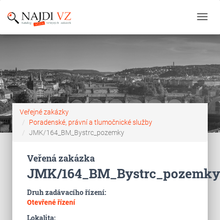
Toggl
navig
Veřejné zakázky
Poradenské, právní a tlumočnické služby
JMK/164_BM_Bystrc_pozemky
Veřená zakázka
JMK/164_BM_Bystrc_pozemky
Druh zadávacího řízení:
Otevřené řízení
Lokalita: