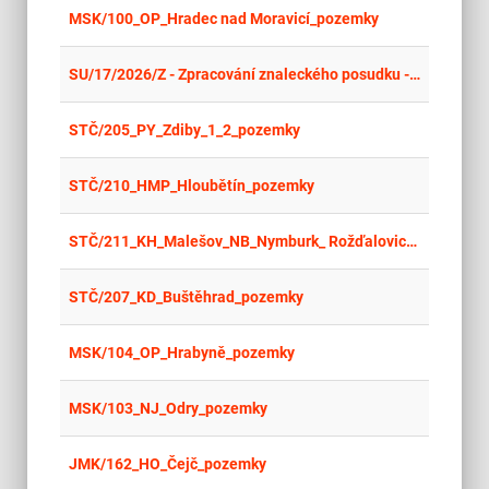
place
Cel
MSK/100_OP_Hradec nad Moravicí_pozemky
place
Cel
SU/17/2026/Z - Zpracování znaleckého posudku - k.ú. Vidnava
place
Cel
STČ/205_PY_Zdiby_1_2_pozemky
place
Cel
STČ/210_HMP_Hloubětín_pozemky
place
Cel
STČ/211_KH_Malešov_NB_Nymburk_ Rožďalovice_MB_Střížovice_ME_Všetaty_pozemky
place
Cel
STČ/207_KD_Buštěhrad_pozemky
place
Cel
MSK/104_OP_Hrabyně_pozemky
place
Cel
MSK/103_NJ_Odry_pozemky
place
Cel
JMK/162_HO_Čejč_pozemky