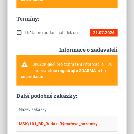
Termíny:
calendar_today
Lhůta pro podání nabídek do:
21.07.2026
Informace o zadavateli
warning
clear
pro zobrazení informací o
UPOZORNĚNÍ:
zadavateli
se registrujte ZDARMA
nebo
se přihlašte
.
Další podobné zakázky:
Název zakázky
place
Cel
MSK/101_BR_Ruda u Rýmařova_pozemky