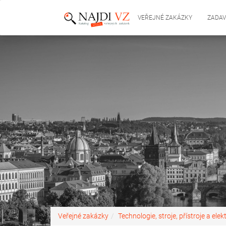
VEŘEJNÉ ZAKÁZKY
ZADAV
Veřejné zakázky
Technologie, stroje, přístroje a elek