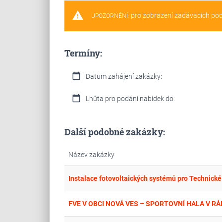
warning
pro zobrazení zadávacích po
UPOZORNĚNÍ:
Termíny:
calendar_today
Datum zahájení zakázky:
calendar_today
Lhůta pro podání nabídek do:
Další podobné zakázky:
Název zakázky
Instalace fotovoltaických systémů pro Technick