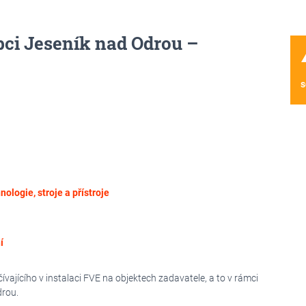
bci Jeseník nad Odrou –
wa
s
nologie, stroje a přístroje
í
ajícího v instalaci FVE na objektech zadavatele, a to v rámci
drou.