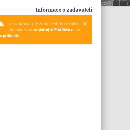
Informace o zadavateli
rning
clear
pro zobrazení informací o
UPOZORNĚNÍ:
zadavateli
se registrujte ZDARMA
nebo
e přihlašte
.