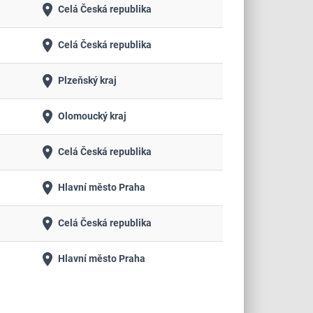
place
Celá Česká republika
place
Celá Česká republika
place
Plzeňský kraj
place
Olomoucký kraj
place
Celá Česká republika
place
Hlavní město Praha
place
Celá Česká republika
place
Hlavní město Praha