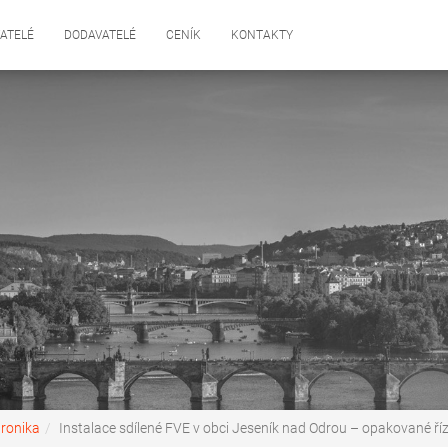
ATELÉ
DODAVATELÉ
CENÍK
KONTAKTY
tronika
Instalace sdílené FVE v obci Jeseník nad Odrou – opakované říz