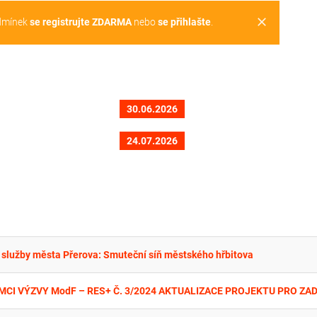
clear
dmínek
se registrujte ZDARMA
nebo
se přihlašte
.
30.06.2026
24.07.2026
é služby města Přerova: Smuteční síň městského hřbitova