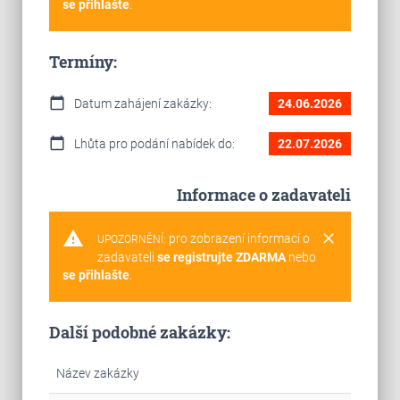
se přihlašte
.
Termíny:
calendar_today
Datum zahájení zakázky:
24.06.2026
calendar_today
Lhůta pro podání nabídek do:
22.07.2026
Informace o zadavateli
warning
clear
pro zobrazení informací o
UPOZORNĚNÍ:
zadavateli
se registrujte ZDARMA
nebo
se přihlašte
.
Další podobné zakázky:
Název zakázky