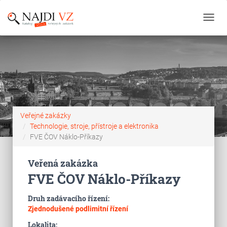
Toggl
navig
Veřejné zakázky
Technologie, stroje, přístroje a elektronika
FVE ČOV Náklo-Příkazy
Veřená zakázka
FVE ČOV Náklo-Příkazy
Druh zadávacího řízení:
Zjednodušené podlimitní řízení
Lokalita: