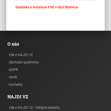
place
Plz
Dodávka a instalace FVE v obci Blatnice
O nás
Vše o NAJDI VZ
Obchodní podmínky
GDPR
Ceník
Kontakty
NAJDI VZ
Vše o NAJDI VZ - Veřejné zakázky