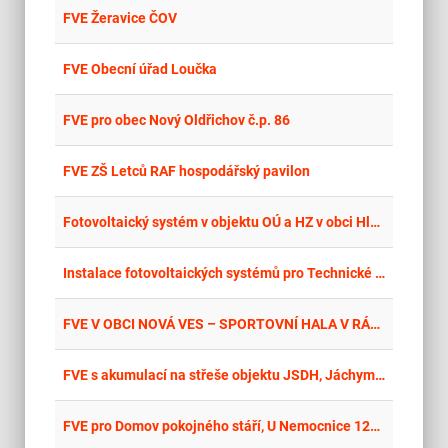
place
Hla
FVE Žeravice ČOV
place
Zlí
FVE Obecní úřad Loučka
place
Hla
FVE pro obec Nový Oldřichov č.p. 86
place
Cel
FVE ZŠ Letců RAF hospodářský pavilon
place
Hla
Fotovoltaický systém v objektu OÚ a HZ v obci Hlásná Třebaň
place
Hla
Instalace fotovoltaických systémů pro Technické služby města Přerova: Smuteční síň městského hřbitova
place
Cel
FVE V OBCI NOVÁ VES – SPORTOVNÍ HALA V RÁMCI VÝZVY ModF – RES+ Č. 3/2024 AKTUALIZACE PROJEKTU PRO ZADÁVACÍ DOKUMENTACI
place
Cel
FVE s akumulací na střeše objektu JSDH, Jáchymovská 1528, 363 01 Ostrov
place
Cel
FVE pro Domov pokojného stáří, U Nemocnice 1202, 363 01 Ostrov