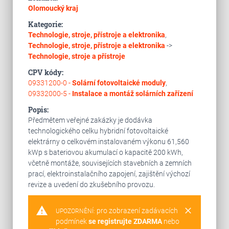
Olomoucký kraj
Kategorie:
Technologie, stroje, přístroje a elektronika
,
Technologie, stroje, přístroje a elektronika
->
Technologie, stroje a přístroje
CPV kódy:
09331200-0 -
Solární fotovoltaické moduly
,
09332000-5 -
Instalace a montáž solárních zařízení
Popis:
Předmětem veřejné zakázky je dodávka
technologického celku hybridní fotovoltaické
elektrárny o celkovém instalovaném výkonu 61,560
kWp s bateriovou akumulací o kapacitě 200 kWh,
včetně montáže, souvisejících stavebních a zemních
prací, elektroinstalačního zapojení, zajištění výchozí
revize a uvedení do zkušebního provozu.
warning
clear
pro zobrazení zadávacích
UPOZORNĚNÍ:
podmínek
se registrujte ZDARMA
nebo