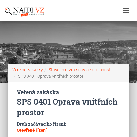
Toggl
navig
Veřejné zakázky
Stavebnictví a související činnosti
SPS 0401 Oprava vnitřních prostor
Veřená zakázka
SPS 0401 Oprava vnitřních
prostor
Druh zadávacího řízení:
Otevřené řízení