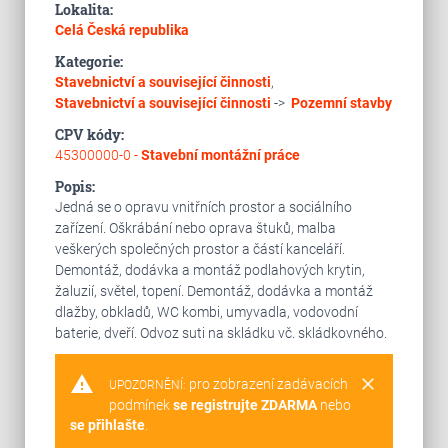
Lokalita:
Celá Česká republika
Kategorie:
Stavebnictví a související činnosti
,
Stavebnictví a související činnosti
->
Pozemní stavby
CPV kódy:
45300000-0 -
Stavební montážní práce
Popis:
Jedná se o opravu vnitřních prostor a sociálního
zařízení. Oškrábání nebo oprava štuků, malba
veškerých společných prostor a částí kanceláří.
Demontáž, dodávka a montáž podlahových krytin,
žaluzií, světel, topení. Demontáž, dodávka a montáž
dlažby, obkladů, WC kombi, umyvadla, vodovodní
baterie, dveří. Odvoz suti na skládku vč. skládkovného.
warning
clear
pro zobrazení zadávacích
UPOZORNĚNÍ:
podmínek
se registrujte ZDARMA
nebo
se přihlašte
.