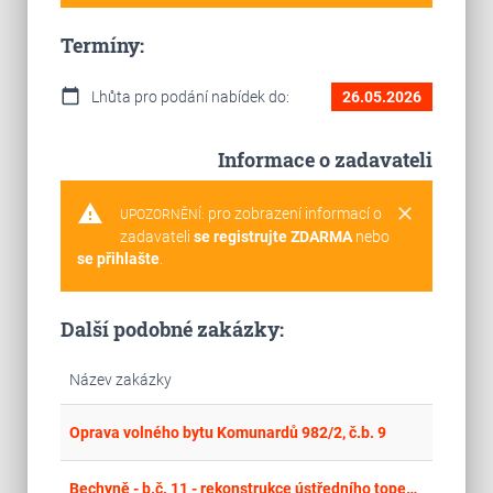
Termíny:
calendar_today
Lhůta pro podání nabídek do:
26.05.2026
Informace o zadavateli
warning
clear
pro zobrazení informací o
UPOZORNĚNÍ:
zadavateli
se registrujte ZDARMA
nebo
se přihlašte
.
Další podobné zakázky:
Název zakázky
place
Cel
Oprava volného bytu Komunardů 982/2, č.b. 9
place
Cel
Bechyně - b.č. 11 - rekonstrukce ústředního topení, zateplení fasády a půdního prostoru