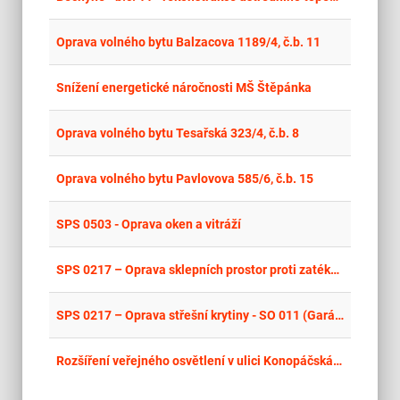
place
Cel
Oprava volného bytu Balzacova 1189/4, č.b. 11
place
Cel
Snížení energetické náročnosti MŠ Štěpánka
place
Cel
Oprava volného bytu Tesařská 323/4, č.b. 8
place
Cel
Oprava volného bytu Pavlovova 585/6, č.b. 15
place
Cel
SPS 0503 - Oprava oken a vitráží
place
Cel
SPS 0217 – Oprava sklepních prostor proti zatékání, oprava vnitřní a vnější izolace, oprava odkanalizování a související stavební opravy – SO018 (Sklady)
place
Cel
SPS 0217 – Oprava střešní krytiny - SO 011 (Garáž kolové techniky, STK), kas. Klokoty Tábor
place
Cel
Rozšíření veřejného osvětlení v ulici Konopáčská, Heřmanův Městec