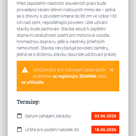
Před započetím vlastních stavebních prací bude
provedeno kácení dřevin rostoucích mimo les – jedná
se o dřeviny s obvodem kmene do 80 cm ve výšce 130
cm nad zemí, nepodléhající povolení. Účel užívání
stavby bude zachován. Stavba slouží k zajištění
dopravní obslužnosti území pro motorová vozidla,
hromadnou dopravu, pěší a vlastníky přilehlých
nemovitostí. Stavba nevyžaduje povolení záměru,
jedná se o drobnou stavbu (souvislé udržovací práce).
warning
clear
pro zobrazení zadávacích
UPOZORNĚNÍ:
podmínek
se registrujte ZDARMA
nebo
se přihlašte
.
Termíny:
calendar_today
Datum zahájení zakázky:
03.06.2026
calendar_today
Lhůta pro podání nabídek do:
18.06.2026