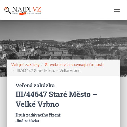
Toggl
navig
Veřejné zakázky
Stavebnictví a související činnosti
III/44647 Staré Město – Velké Vrbno
Veřená zakázka
III/44647 Staré Město –
Velké Vrbno
Druh zadávacího řízení:
Jiná zakázka