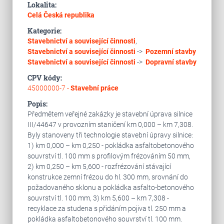
Lokalita:
Celá Česká republika
Kategorie:
Stavebnictví a související činnosti
,
Stavebnictví a související činnosti
->
Pozemní stavby
Stavebnictví a související činnosti
->
Dopravní stavby
CPV kódy:
45000000-7 -
Stavební práce
Popis:
Předmětem veřejné zakázky je stavební úprava silnice
III/44647 v provozním staničení km 0,000 – km 7,308.
Byly stanoveny tři technologie stavební úpravy silnice:
1) km 0,000 – km 0,250 - pokládka asfaltobetonového
souvrství tl. 100 mm s profilovým frézováním 50 mm,
2) km 0,250 – km 5,600 - rozfrézování stávající
konstrukce zemní frézou do hl. 300 mm, srovnání do
požadovaného sklonu a pokládka asfalto-betonového
souvrství tl. 100 mm, 3) km 5,600 – km 7,308 -
recyklace za studena s přidáním pojiva tl. 250 mm a
pokládka asfaltobetonového souvrství tl. 100 mm.