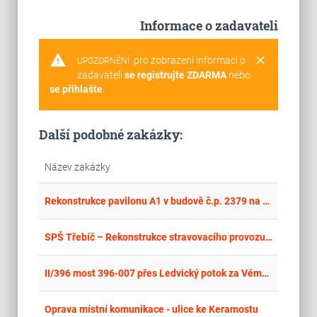
Informace o zadavateli
warning
clear
pro zobrazení informací o
UPOZORNĚNÍ:
zadavateli
se registrujte ZDARMA
nebo
se přihlašte
.
Další podobné zakázky:
Název zakázky
place
Cel
Rekonstrukce pavilonu A1 v budově č.p. 2379 na ul. Žižkova
place
Cel
SPŠ Třebíč – Rekonstrukce stravovacího provozu a nástavba pavilonu V
place
Cel
II/396 most 396-007 přes Ledvický potok za Vémyslicemi
place
Hla
Oprava místní komunikace - ulice ke Keramostu