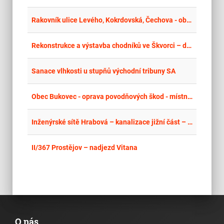
place
Stř
Rakovník ulice Levého, Kokrdovská, Čechova - obnova a oprava K přípojek, Pod Nemocnicí - obnova kanalizace
place
Hla
Rekonstrukce a výstavba chodníků ve Škvorci – další etapa
place
Zlí
Sanace vlhkosti u stupňů východní tribuny SA
place
Mor
Obec Bukovec - oprava povodňových škod - místních komunikací
place
Cel
Inženýrské sítě Hrabová – kanalizace jižní část – 4. a 5. stavba, dostavba
place
Cel
II/367 Prostějov – nadjezd Vitana
O nás