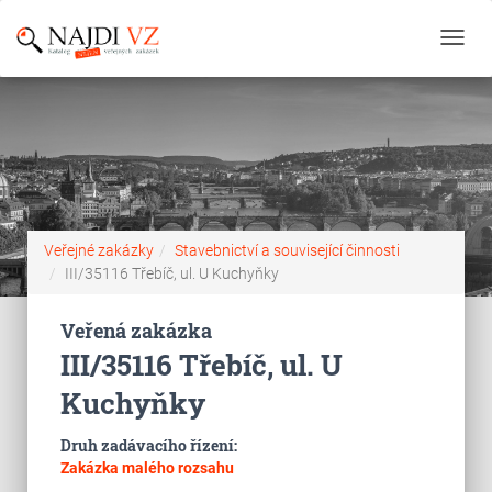
Toggl
navig
Veřejné zakázky
Stavebnictví a související činnosti
III/35116 Třebíč, ul. U Kuchyňky
Veřená zakázka
III/35116 Třebíč, ul. U
Kuchyňky
Druh zadávacího řízení:
Zakázka malého rozsahu