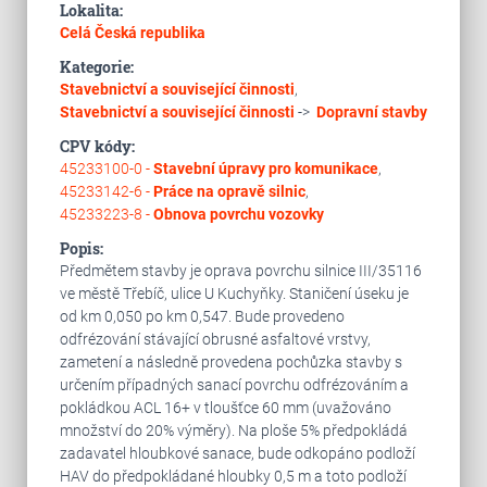
Lokalita:
Celá Česká republika
Kategorie:
Stavebnictví a související činnosti
,
Stavebnictví a související činnosti
->
Dopravní stavby
CPV kódy:
45233100-0 -
Stavební úpravy pro komunikace
,
45233142-6 -
Práce na opravě silnic
,
45233223-8 -
Obnova povrchu vozovky
Popis:
Předmětem stavby je oprava povrchu silnice III/35116
ve městě Třebíč, ulice U Kuchyňky. Staničení úseku je
od km 0,050 po km 0,547. Bude provedeno
odfrézování stávající obrusné asfaltové vrstvy,
zametení a následně provedena pochůzka stavby s
určením případných sanací povrchu odfrézováním a
pokládkou ACL 16+ v tloušťce 60 mm (uvažováno
množství do 20% výměry). Na ploše 5% předpokládá
zadavatel hloubkové sanace, bude odkopáno podloží
HAV do předpokládané hloubky 0,5 m a toto podloží