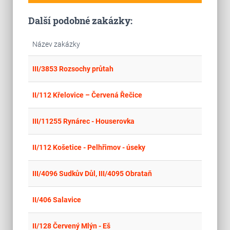
Další podobné zakázky:
Název zakázky
place
Cel
III/3853 Rozsochy průtah
place
Cel
II/112 Křelovice – Červená Řečice
place
Cel
III/11255 Rynárec - Houserovka
place
Cel
II/112 Košetice - Pelhřimov - úseky
place
Cel
III/4096 Sudkův Důl, III/4095 Obrataň
place
Cel
II/406 Salavice
place
Cel
II/128 Červený Mlýn - Eš