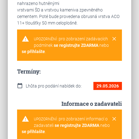
nahrazeno hutněnými
vrstvami ŠD a vrstvou kameniva zpevněného
cementem. Poté bude provedena obrusná vrstva ACO
11+ tloušťky 50 mm celoplošně.
warning
clear
pro zobrazení zadávacích
UPOZORNĚNÍ:
podmínek
se registrujte ZDARMA
nebo
se přihlašte
.
Termíny:
calendar_today
Lhůta pro podání nabídek do:
29.05.2026
Informace o zadavateli
warning
clear
pro zobrazení informací o
UPOZORNĚNÍ:
zadavateli
se registrujte ZDARMA
nebo
se přihlašte
.