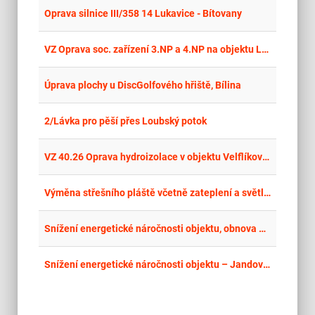
place
Cel
Oprava silnice III/358 14 Lukavice - Bítovany
place
Cel
VZ Oprava soc. zařízení 3.NP a 4.NP na objektu Lipová 18 v Brně
place
Cel
Úprava plochy u DiscGolfového hřiště, Bílina
place
Cel
2/Lávka pro pěší přes Loubský potok
place
Cel
VZ 40.26 Oprava hydroizolace v objektu Velflíkova 8, Ostrava-Hrabůvka-část B
place
Cel
Výměna střešního pláště včetně zateplení a světlíků na garážích KÚ
place
Cel
Snížení energetické náročnosti objektu, obnova elektroinstalace a nové napojení na DSNN-EG.D, Tovární 168/16, 664 91 Ivančice
place
Cel
Snížení energetické náročnosti objektu – Jandov 1171, 675 31 Jemnice