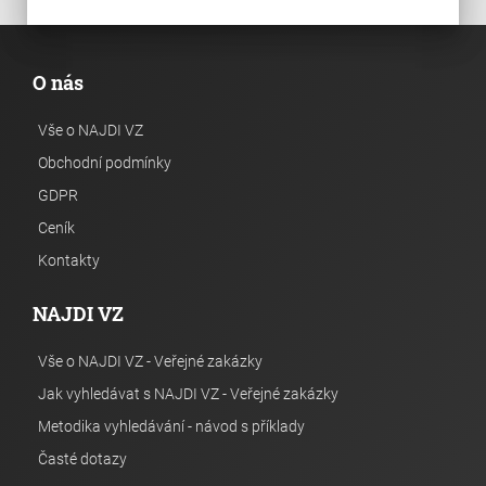
O nás
Vše o NAJDI VZ
Obchodní podmínky
GDPR
Ceník
Kontakty
NAJDI VZ
Vše o NAJDI VZ - Veřejné zakázky
Jak vyhledávat s NAJDI VZ - Veřejné zakázky
Metodika vyhledávání - návod s příklady
Časté dotazy