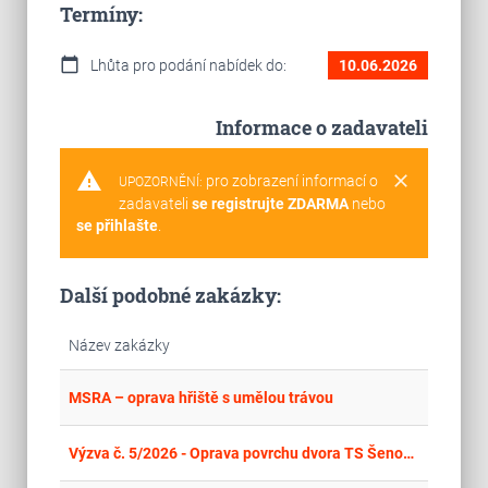
Termíny:
calendar_today
Lhůta pro podání nabídek do:
10.06.2026
Informace o zadavateli
warning
clear
pro zobrazení informací o
UPOZORNĚNÍ:
zadavateli
se registrujte ZDARMA
nebo
se přihlašte
.
Další podobné zakázky:
Název zakázky
place
Zlí
MSRA – oprava hřiště s umělou trávou
place
Mor
Výzva č. 5/2026 - Oprava povrchu dvora TS Šenov u Nového Jičína