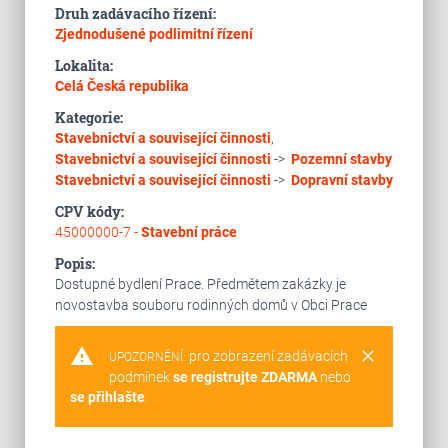
Druh zadávacího řízení:
Zjednodušené podlimitní řízení
Lokalita:
Celá Česká republika
Kategorie:
Stavebnictví a související činnosti
,
Stavebnictví a související činnosti
->
Pozemní stavby
Stavebnictví a související činnosti
->
Dopravní stavby
CPV kódy:
45000000-7 -
Stavební práce
Popis:
Dostupné bydlení Prace. Předmětem zakázky je
novostavba souboru rodinných domů v Obci Prace
warning
clear
pro zobrazení zadávacích
UPOZORNĚNÍ:
podmínek
se registrujte ZDARMA
nebo
se přihlašte
.