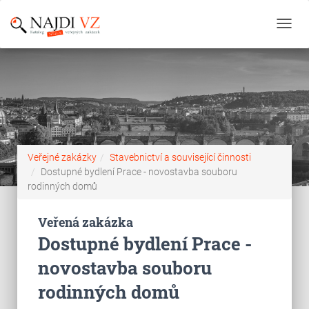
Toggl
navig
Veřejné zakázky
Stavebnictví a související činnosti
Dostupné bydlení Prace - novostavba souboru
rodinných domů
Veřená zakázka
Dostupné bydlení Prace -
novostavba souboru
rodinných domů