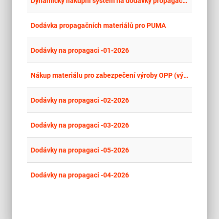
place
Dynamický nákupní systém na dodávky propagačních předmětů
place
Cel
Dodávka propagačních materiálů pro PUMA
place
Cel
Dodávky na propagaci -01-2026
place
Cel
Nákup materiálu pro zabezpečení výroby OPP (výstavnictví) v roce 2026
place
Cel
Dodávky na propagaci -02-2026
place
Cel
Dodávky na propagaci -03-2026
place
Cel
Dodávky na propagaci -05-2026
place
Cel
Dodávky na propagaci -04-2026