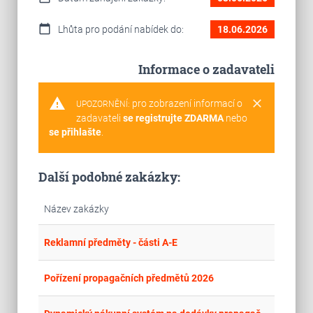
calendar_today
Lhůta pro podání nabídek do:
18.06.2026
Informace o zadavateli
warning
clear
pro zobrazení informací o
UPOZORNĚNÍ:
zadavateli
se registrujte ZDARMA
nebo
se přihlašte
.
Další podobné zakázky:
Název zakázky
place
Cel
Reklamní předměty - části A-E
place
Cel
Pořízení propagačních předmětů 2026
Cel