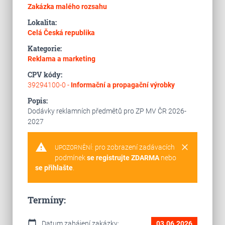
Zakázka malého rozsahu
Lokalita:
Celá Česká republika
Kategorie:
Reklama a marketing
CPV kódy:
39294100-0 -
Informační a propagační výrobky
Popis:
Dodávky reklamních předmětů pro ZP MV ČR 2026-
2027
warning
clear
pro zobrazení zadávacích
UPOZORNĚNÍ:
podmínek
se registrujte ZDARMA
nebo
se přihlašte
.
Termíny:
calendar_today
Datum zahájení zakázky:
03.06.2026