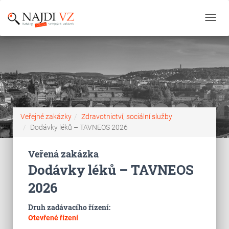
Toggl
navig
Veřejné zakázky
Zdravotnictví, sociální služby
Dodávky léků – TAVNEOS 2026
Veřená zakázka
Dodávky léků – TAVNEOS
2026
Druh zadávacího řízení:
Otevřené řízení