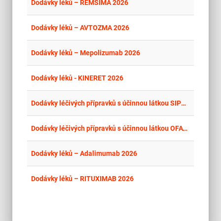
place
Cel
Dodávky léků – REMSIMA 2026
place
Cel
Dodávky léků – AVTOZMA 2026
place
Cel
Dodávky léků – Mepolizumab 2026
place
Cel
Dodávky léků - KINERET 2026
place
Cel
Dodávky léčivých přípravků s účinnou látkou SIPONIMOD 2026
place
Cel
Dodávky léčivých přípravků s účinnou látkou OFATUMUMAB 2026
place
Cel
Dodávky léků – Adalimumab 2026
place
Cel
Dodávky léků – RITUXIMAB 2026