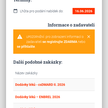
calendar_today
Lhůta pro podání nabídek do:
16.06.2026
Informace o zadavateli
warning
clear
pro zobrazení informací o
UPOZORNĚNÍ:
zadavateli
se registrujte ZDARMA
nebo
se přihlašte
.
Další podobné zakázky:
Název zakázky
place
Cel
Dodávky léků - csDMARD II. 2026
place
Cel
Dodávky léků – ENBREL 2026