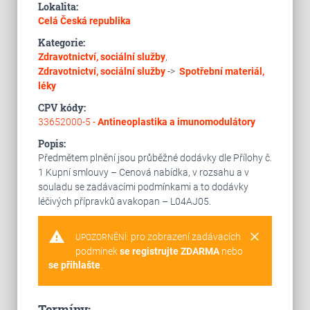
Lokalita:
Celá Česká republika
Kategorie:
Zdravotnictví, sociální služby
,
Zdravotnictví, sociální služby
->
Spotřební materiál,
léky
CPV kódy:
33652000-5 -
Antineoplastika a imunomodulátory
Popis:
Předmětem plnění jsou průběžné dodávky dle Přílohy č.
1 Kupní smlouvy – Cenová nabídka, v rozsahu a v
souladu se zadávacími podmínkami a to dodávky
léčivých přípravků avakopan – L04AJ05.
warning
clear
pro zobrazení zadávacích
UPOZORNĚNÍ:
podmínek
se registrujte ZDARMA
nebo
se přihlašte
.
Termíny: