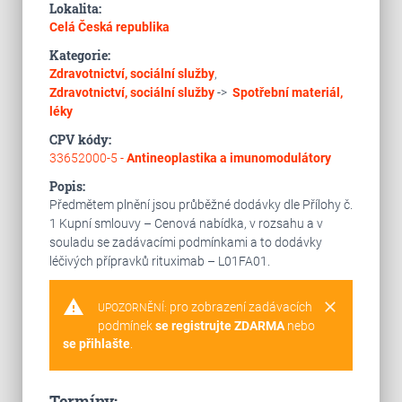
Lokalita:
Celá Česká republika
Kategorie:
Zdravotnictví, sociální služby
,
Zdravotnictví, sociální služby
->
Spotřební materiál,
léky
CPV kódy:
33652000-5 -
Antineoplastika a imunomodulátory
Popis:
Předmětem plnění jsou průběžné dodávky dle Přílohy č.
1 Kupní smlouvy – Cenová nabídka, v rozsahu a v
souladu se zadávacími podmínkami a to dodávky
léčivých přípravků rituximab – L01FA01.
warning
clear
pro zobrazení zadávacích
UPOZORNĚNÍ:
podmínek
se registrujte ZDARMA
nebo
se přihlašte
.
Termíny: