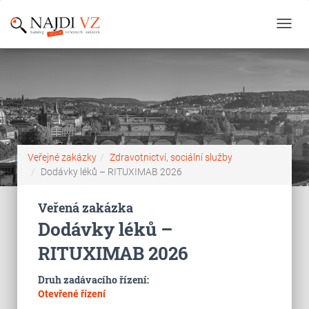
Toggl
navig
Veřejné zakázky
Zdravotnictví, sociální služby
Dodávky léků – RITUXIMAB 2026
Veřená zakázka
Dodávky léků –
RITUXIMAB 2026
Druh zadávacího řízení:
Otevřené řízení