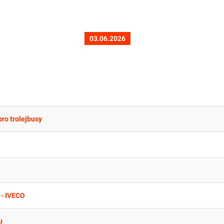
03.06.2026
ro trolejbusy
 - IVECO
u