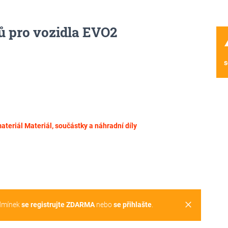
ů pro vozidla EVO2
wa
s
ateriál
Materiál, součástky a náhradní díly
clear
dmínek
se registrujte ZDARMA
nebo
se přihlašte
.