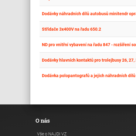
Dodávky náhradních dílů autobusů minitendr opr
Střídače 3x400V na řadu 650.2
ND pro vnitřní vybavení na řadu 847 - rozšíření s
Dodávky hlavních kontaktů pro trolejbusy 26, 27, 
Dodávka polopantografů a jejich náhradních dílů
O nás
Vše o NAJDI VZ