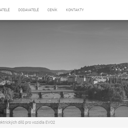
ATELÉ
DODAVATELÉ
CENÍK
KONTAKTY
ktrických dílů pro vozidla EVO2