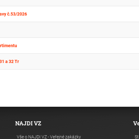
avy č.53/2026
ortimentu
31 a 32 Tr
NAJDI VZ
V
Vše o NAJDI VZ - Veřejné zakázky
St