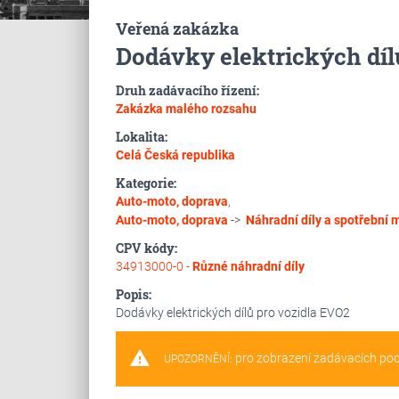
Veřená zakázka
Dodávky elektrických díl
Druh zadávacího řízení:
Zakázka malého rozsahu
Lokalita:
Celá Česká republika
Kategorie:
Auto-moto, doprava
,
Auto-moto, doprava
->
Náhradní díly a spotřební m
CPV kódy:
34913000-0 -
Různé náhradní díly
Popis:
Dodávky elektrických dílů pro vozidla EVO2
warning
pro zobrazení zadávacích po
UPOZORNĚNÍ: