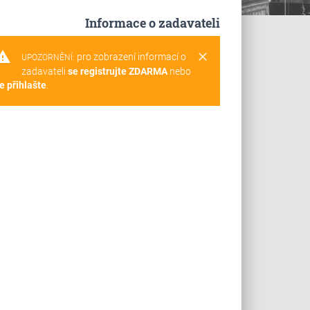
Informace o zadavateli
rning
clear
pro zobrazení informací o
UPOZORNĚNÍ:
zadavateli
se registrujte ZDARMA
nebo
e přihlašte
.