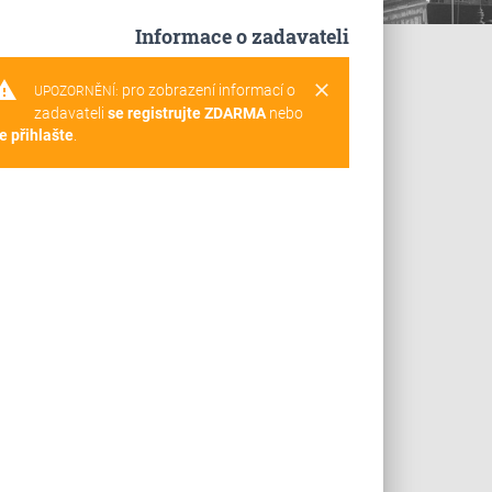
Informace o zadavateli
rning
clear
pro zobrazení informací o
UPOZORNĚNÍ:
zadavateli
se registrujte ZDARMA
nebo
e přihlašte
.