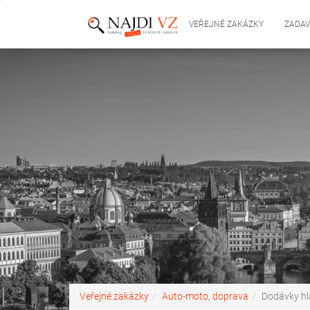
VEŘEJNÉ ZAKÁZKY
ZADAV
Veřejné zakázky
Auto-moto, doprava
Dodávky hla