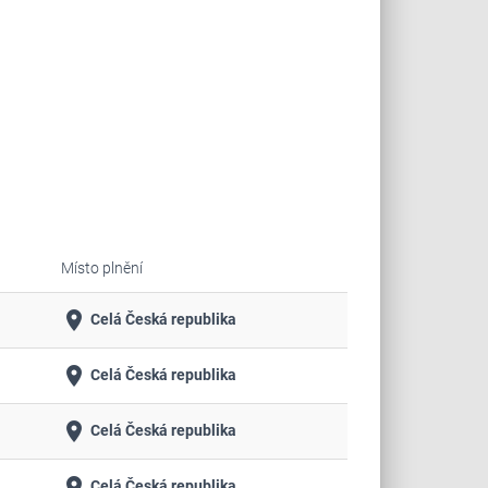
Místo plnění
place
Celá Česká republika
place
Celá Česká republika
place
Celá Česká republika
place
Celá Česká republika