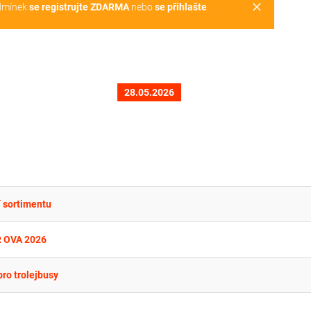
clear
dmínek
se registrujte ZDARMA
nebo
se přihlašte
.
28.05.2026
í sortimentu
Ř OVA 2026
ro trolejbusy