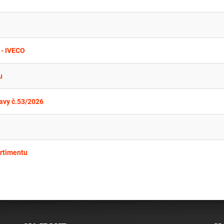
 - IVECO
u
avy č.53/2026
ortimentu