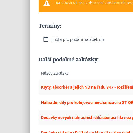
warning
pro zobrazení zadávacích po
UPOZORNĚNÍ:
Termíny:
calendar_today
Lhůta pro podání nabídek do:
Další podobné zakázky:
Název zakázky
Kryty, absorbér a jejich ND na řadu 847 - rozšířen
Náhradní díly pro kolejovou mechanizaci u ST O
Dodávky nových náhradních dílů sběrací hlavice p
Dodávka chladiva R 134A do klimatizací vozidel