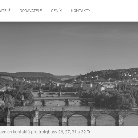
ATELÉ
DODAVATELÉ
CENÍK
KONTAKTY
vních kontaktů pro trolejbusy 26, 27, 31 a 32 Tr