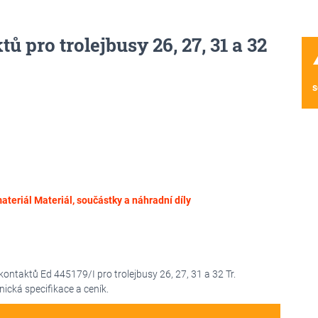
 pro trolejbusy 26, 27, 31 a 32
wa
s
ateriál
Materiál, součástky a náhradní díly
ntaktů Ed 445179/I pro trolejbusy 26, 27, 31 a 32 Tr.
nická specifikace a ceník.