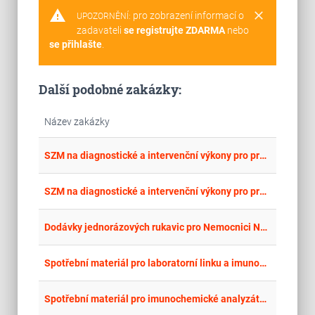
warning
clear
pro zobrazení informací o
UPOZORNĚNÍ:
zadavateli
se registrujte ZDARMA
nebo
se přihlašte
.
Další podobné zakázky:
Název zakázky
place
Cel
SZM na diagnostické a intervenční výkony pro pracoviště interveční radiologie - část 7: Balónkový katétr 7
place
Cel
SZM na diagnostické a intervenční výkony pro pracoviště interveční radiologie - část 6: Balónkový katétr 6
place
Cel
Dodávky jednorázových rukavic pro Nemocnici Nymburk s.r.o.
place
Cel
Spotřební materiál pro laboratorní linku a imunochemický analyzátor včetně výpůjčky imunochemického analyzátoru
place
Cel
Spotřební materiál pro imunochemické analyzátory včetně výpůjčky imunochemického analyzátoru