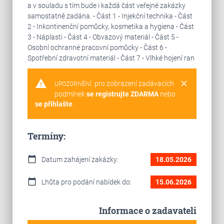
a v souladu s tím bude i každá část veřejné zakázky
samostatně zadána. - Část 1 - Injekční technika - Část
2 - Inkontinenční pomůcky, kosmetika a hygiena - Část
3 - Náplasti - Část 4 - Obvazový materiál - Část 5 -
Osobní ochranné pracovní pomůcky - Část 6 -
Spotřební zdravotní materiál - Část 7 - Vlhké hojení ran
warning
clear
pro zobrazení zadávacích
UPOZORNĚNÍ:
podmínek
se registrujte ZDARMA
nebo
se přihlašte
.
Termíny:
calendar_today
Datum zahájení zakázky:
18.05.2026
calendar_today
Lhůta pro podání nabídek do:
15.06.2026
Informace o zadavateli