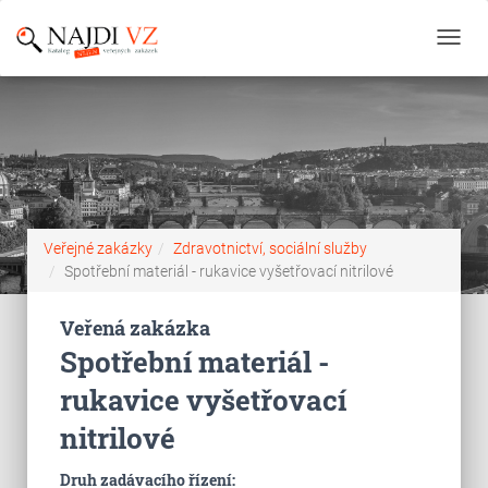
Toggl
navig
Veřejné zakázky
Zdravotnictví, sociální služby
Spotřební materiál - rukavice vyšetřovací nitrilové
Veřená zakázka
Spotřební materiál -
rukavice vyšetřovací
nitrilové
Druh zadávacího řízení: