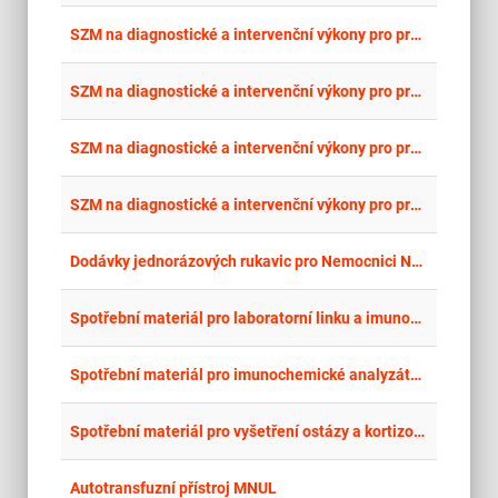
place
Cel
SZM na diagnostické a intervenční výkony pro pracoviště interveční radiologie - část 9: Balónkový katétr 9
place
Cel
SZM na diagnostické a intervenční výkony pro pracoviště interveční radiologie - část 8: Balónkový katétr 8
place
Cel
SZM na diagnostické a intervenční výkony pro pracoviště interveční radiologie - část 7: Balónkový katétr 7
place
Cel
SZM na diagnostické a intervenční výkony pro pracoviště interveční radiologie - část 6: Balónkový katétr 6
place
Cel
Dodávky jednorázových rukavic pro Nemocnici Nymburk s.r.o.
place
Cel
Spotřební materiál pro laboratorní linku a imunochemický analyzátor včetně výpůjčky imunochemického analyzátoru
place
Cel
Spotřební materiál pro imunochemické analyzátory včetně výpůjčky imunochemického analyzátoru
place
Cel
Spotřební materiál pro vyšetření ostázy a kortizolu v moči a séru včetně výpůjčky analyzátoru
place
Cel
Autotransfuzní přístroj MNUL