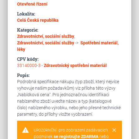
Otevřené řízení
Lokalita:
Celá Česká republika
Kategorie:
Zdravotnictví, sociální služby
,
Zdravotnictví, sociální služby
->
Spotřební materiál,
léky
CPV kódy:
33140000-3 -
Zdravotnický spotřební materiál
Popis:
Podrobná specifikace nákupu (typ zboží, který nejvíce
vyhovuje našim požadavkům) viz příloha této výzvy
„Nabídková cena“. Pro jednoznačnou identifikaci
nabízeného zboží uveďte název a typ (katalogové
číslo) nabízeného výrobku, nebo jeho přesné technické
parametry, do přílohy vložte vyobrazení.
warning
clear
pro zobrazení zadávacích
UPOZORNĚNÍ:
podmínek
se registrujte ZDARMA
nebo