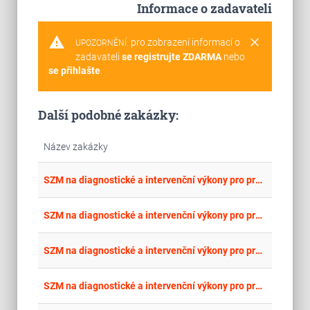
Informace o zadavateli
warning
clear
pro zobrazení informací o
UPOZORNĚNÍ:
zadavateli
se registrujte ZDARMA
nebo
se přihlašte
.
Další podobné zakázky:
Název zakázky
place
Cel
SZM na diagnostické a intervenční výkony pro pracoviště interveční radiologie - část 9: Balónkový katétr 9
place
Cel
SZM na diagnostické a intervenční výkony pro pracoviště interveční radiologie - část 8: Balónkový katétr 8
place
Cel
SZM na diagnostické a intervenční výkony pro pracoviště interveční radiologie - část 7: Balónkový katétr 7
place
Cel
SZM na diagnostické a intervenční výkony pro pracoviště interveční radiologie - část 6: Balónkový katétr 6