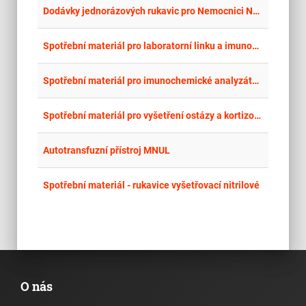
place
Cel
Dodávky jednorázových rukavic pro Nemocnici Nymburk s.r.o.
place
Cel
Spotřební materiál pro laboratorní linku a imunochemický analyzátor včetně výpůjčky imunochemického analyzátoru
place
Cel
Spotřební materiál pro imunochemické analyzátory včetně výpůjčky imunochemického analyzátoru
place
Cel
Spotřební materiál pro vyšetření ostázy a kortizolu v moči a séru včetně výpůjčky analyzátoru
place
Cel
Autotransfuzní přístroj MNUL
place
Cel
Spotřební materiál - rukavice vyšetřovací nitrilové
O nás