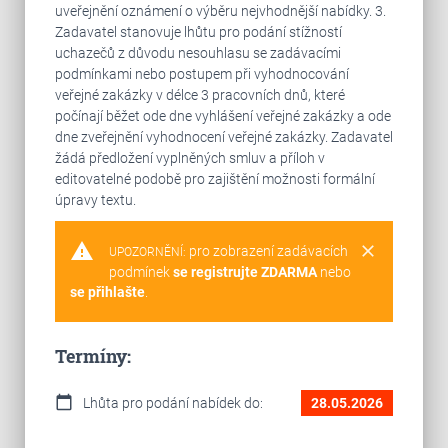
uveřejnění oznámení o výběru nejvhodnější nabídky. 3.
Zadavatel stanovuje lhůtu pro podání stížností
uchazečů z důvodu nesouhlasu se zadávacími
podmínkami nebo postupem při vyhodnocování
veřejné zakázky v délce 3 pracovních dnů, které
počínají běžet ode dne vyhlášení veřejné zakázky a ode
dne zveřejnění vyhodnocení veřejné zakázky. Zadavatel
žádá předložení vyplněných smluv a příloh v
editovatelné podobě pro zajištění možnosti formální
úpravy textu.
warning
clear
pro zobrazení zadávacích
UPOZORNĚNÍ:
podmínek
se registrujte ZDARMA
nebo
se přihlašte
.
Termíny:
calendar_today
Lhůta pro podání nabídek do:
28.05.2026