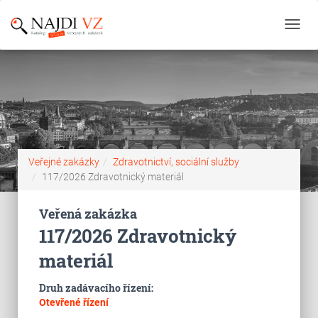
Toggl
navig
Veřejné zakázky
Zdravotnictví, sociální služby
117/2026 Zdravotnický materiál
Veřená zakázka
117/2026 Zdravotnický
materiál
Druh zadávacího řízení:
Otevřené řízení