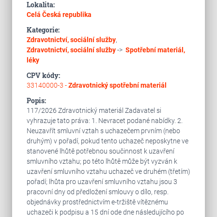
Lokalita:
Celá Česká republika
Kategorie:
Zdravotnictví, sociální služby
,
Zdravotnictví, sociální služby
->
Spotřební materiál,
léky
CPV kódy:
33140000-3 -
Zdravotnický spotřební materiál
Popis:
117/2026 Zdravotnický materiál Zadavatel si
vyhrazuje tato práva: 1. Nevracet podané nabídky. 2.
Neuzavřít smluvní vztah s uchazečem prvním (nebo
druhým) v pořadí, pokud tento uchazeč neposkytne ve
stanovené lhůtě potřebnou součinnost k uzavření
smluvního vztahu; po této lhůtě může být vyzván k
uzavření smluvního vztahu uchazeč ve druhém (třetím)
pořadí; lhůta pro uzavření smluvního vztahu jsou 3
pracovní dny od předložení smlouvy o dílo, resp.
objednávky prostřednictvím e-tržiště vítěznému
uchazeči k podpisu a 15 dní ode dne následujícího po