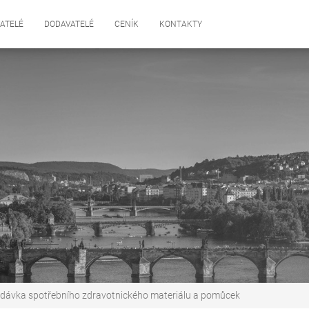
ATELÉ
DODAVATELÉ
CENÍK
KONTAKTY
dávka spotřebního zdravotnického materiálu a pomůcek