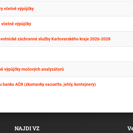
ry včetně výpůjčky
 včetně výpůjčky
ravotnické záchranné služby Karlovarského kraje 2026-2028
ně výpůjčky močových analyzátorů
 banku AČR (zkumavky vacuette, jehly, kontejnery)
NAJDI VZ
V