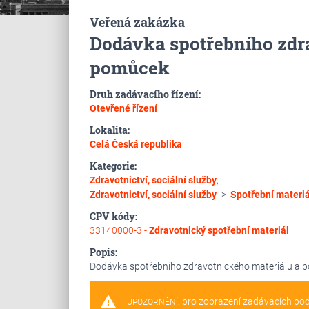
Veřená zakázka
Dodávka spotřebního zdr
pomůcek
Druh zadávacího řízení:
Otevřené řízení
Lokalita:
Celá Česká republika
Kategorie:
Zdravotnictví, sociální služby
,
Zdravotnictví, sociální služby
->
Spotřební materiál
CPV kódy:
33140000-3 -
Zdravotnický spotřební materiál
Popis:
Dodávka spotřebního zdravotnického materiálu a 
warning
pro zobrazení zadávacích po
UPOZORNĚNÍ: