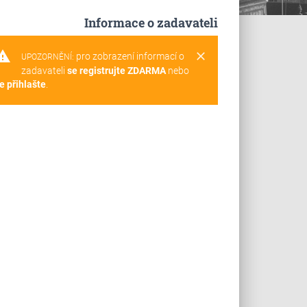
Informace o zadavateli
rning
clear
pro zobrazení informací o
UPOZORNĚNÍ:
zadavateli
se registrujte ZDARMA
nebo
e přihlašte
.