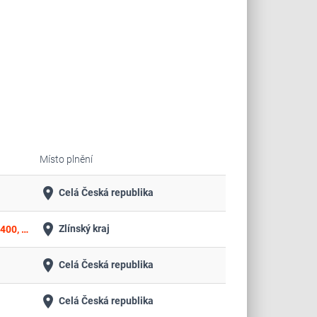
Místo plnění
place
Celá Česká republika
place
Zlínský kraj
Dodávky nástrojů elektrochirurgických, elektrod a souvisejícího spotřebního materiálu – ČÁST II. - ke generátorům ESG-400, USG-400/410 a OR-VAC jednotkám výr. OLYMPUS (II.)
place
Celá Česká republika
place
Celá Česká republika