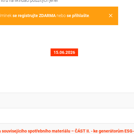
itrů na likvidaci použitých jehel
clear
dmínek
se registrujte ZDARMA
nebo
se přihlašte
.
15.06.2026