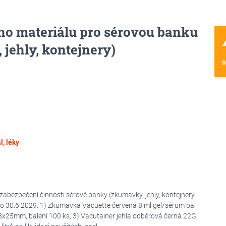
ho materiálu pro sérovou banku
wa
jehly, kontejnery)
s
, léky
abezpečení činnosti sérové banky (zkumavky, jehly, kontejnery
do 30.6.2029. 1) Zkumavka Vacuette červená 8 ml gel/sérum bal
,8x25mm, balení 100 ks, 3) Vacutainer jehla odběrová černá 22G,