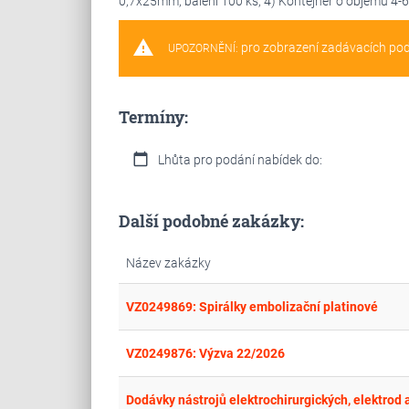
0,7x25mm, balení 100 ks, 4) Kontejner o objemu 4-6 l
warning
pro zobrazení zadávacích po
UPOZORNĚNÍ:
Termíny:
calendar_today
Lhůta pro podání nabídek do:
Další podobné zakázky:
Název zakázky
VZ0249869: Spirálky embolizační platinové
VZ0249876: Výzva 22/2026