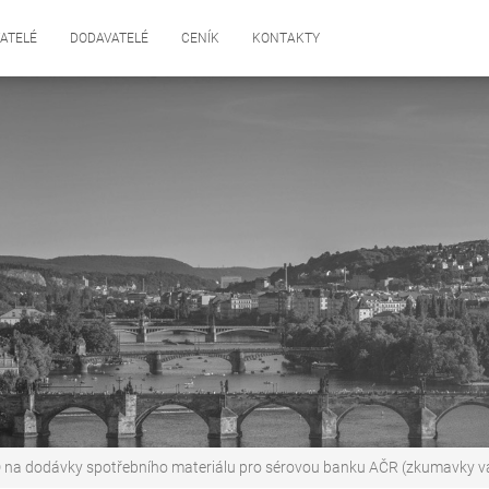
ATELÉ
DODAVATELÉ
CENÍK
KONTAKTY
 na dodávky spotřebního materiálu pro sérovou banku AČR (zkumavky vacu