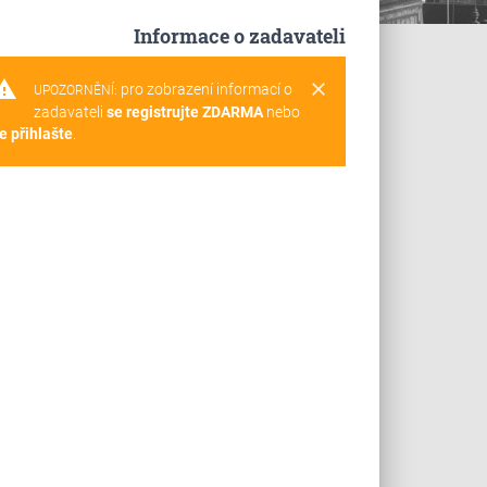
Informace o zadavateli
rning
clear
pro zobrazení informací o
UPOZORNĚNÍ:
zadavateli
se registrujte ZDARMA
nebo
e přihlašte
.