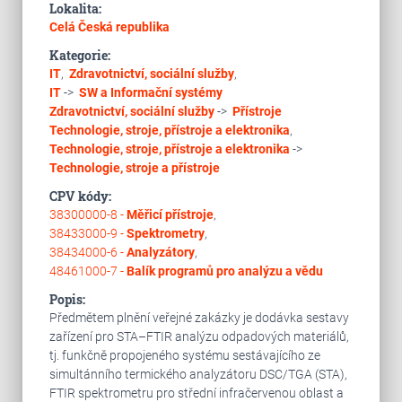
Lokalita:
Celá Česká republika
Kategorie:
IT
,
Zdravotnictví, sociální služby
,
IT
->
SW a Informační systémy
Zdravotnictví, sociální služby
->
Přístroje
Technologie, stroje, přístroje a elektronika
,
Technologie, stroje, přístroje a elektronika
->
Technologie, stroje a přístroje
CPV kódy:
38300000-8 -
Měřicí přístroje
,
38433000-9 -
Spektrometry
,
38434000-6 -
Analyzátory
,
48461000-7 -
Balík programů pro analýzu a vědu
Popis:
Předmětem plnění veřejné zakázky je dodávka sestavy
zařízení pro STA–FTIR analýzu odpadových materiálů,
tj. funkčně propojeného systému sestávajícího ze
simultánního termického analyzátoru DSC/TGA (STA),
FTIR spektrometru pro střední infračervenou oblast a