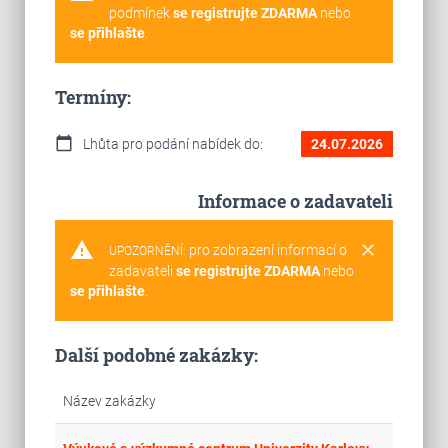
podmínek
se registrujte ZDARMA
nebo
se přihlašte
.
Termíny:
calendar_today
Lhůta pro podání nabídek do:
24.07.2026
Informace o zadavateli
warning
clear
pro zobrazení informací o
UPOZORNĚNÍ:
zadavateli
se registrujte ZDARMA
nebo
se přihlašte
.
Další podobné zakázky:
Název zakázky
Cel