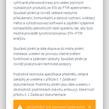
vyhřívané přenosové trasy pro vedení plynných
rozkladných produktů ze STA do FTIR spektrometru.
Součástí plnění je rovněž veškeré nezbytné
příslušenství, komunikační a datová rozhraní, ovládací,
měřicí a vyhodnocovací software a zajištění vzájemné
kompatibility jednotlivých částí systému tak, aby bylo
možné provádět synchronizovanou STA–FTIR
analýzu.
Součástí plnění je dále doprava do místa plnění,
instalace, uvedení do provozu včetně ověření
funkčnosti a zaškolení obsluhy. Součástí plnění je
rovněž poskytování technické podpory.
Podrobná technická specifikace předmětu veřejné
zakázky je uvedena v příloze č. 1 Zadávací
dokumentace. Podmínky plnění jsou dále uvedeny v
obchodních podmínkách (návrhu smlouvy), které tvoří
přílohu č. 2 Zadávací dokumentace.
warning
clear
pro zobrazení zadávacích
UPOZORNĚNÍ: