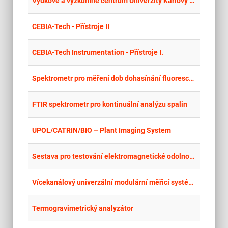
place
Výukové a výzkumné centrum Univerzity Karlovy v Hradci Králové – přístrojové vybavení
place
Zlí
CEBIA-Tech - Přístroje II
place
Zlí
CEBIA-Tech Instrumentation - Přístroje I.
place
Cel
Spektrometr pro měření dob dohasínání fluorescence se superkontinuálním laserem
place
Cel
FTIR spektrometr pro kontinuální analýzu spalin
place
Cel
UPOL/CATRIN/BIO – Plant Imaging System
place
Cel
Sestava pro testování elektromagnetické odolnosti
place
Cel
Vícekanálový univerzální modulární měřicí systém (DAQ) pro synchronizovaná měření mechanických, teplotních a elektrických veličin
place
Cel
Termogravimetrický analyzátor