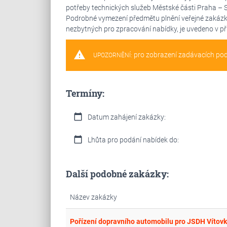
potřeby technických služeb Městské části Praha – S
Podrobné vymezení předmětu plnění veřejné zakázk
nezbytných pro zpracování nabídky, je uvedeno v příl
warning
pro zobrazení zadávacích po
UPOZORNĚNÍ:
Termíny:
calendar_today
Datum zahájení zakázky:
calendar_today
Lhůta pro podání nabídek do:
Další podobné zakázky:
Název zakázky
Pořízení dopravního automobilu pro JSDH Vítov