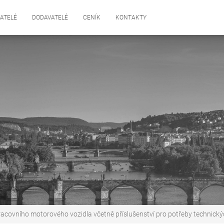
ATELÉ
DODAVATELÉ
CENÍK
KONTAKTY
covního motorového vozidla včetně příslušenství pro potřeby technickýc