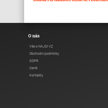
Dodávka 2 ks nákladních vozidel N2 v elektrické
O nás
Vše o NAJDI VZ
Obchodní podmínky
GDPR
Ceník
Kontakty