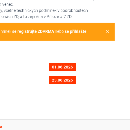
livenec.
y, včetně technických podmínek v podrobnostech
ohách ZD, a to zejména v Příloze č. 7 ZD.
clear
dmínek
se registrujte ZDARMA
nebo
se přihlašte
.
01.06.2026
23.06.2026
ka