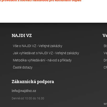
m provedení s lisovací nástavbou pro komunální odpad
NAJDI VZ
V
Vše o NAJDI VZ - Veřejné zakázky
St
Jak vyhledávat s NAJDI VZ - Veřejné zakázky
Ve
Metodika vyhledávání - návod s příklady
Dr
Časté dotazy
C
Zákaznická podpora
info
@
najdivz.cz
Denně od 10:00 do 16:30
w