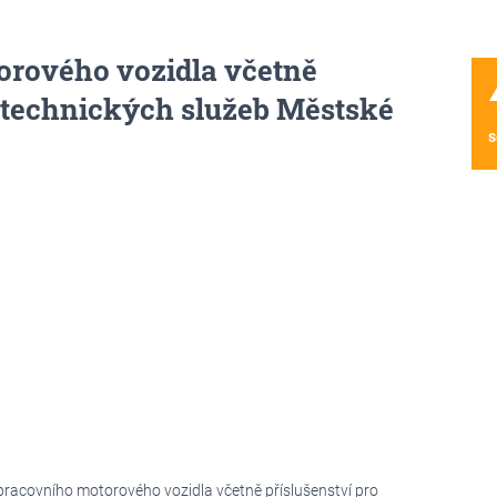
rového vozidla včetně
wa
y technických služeb Městské
s
pracovního motorového vozidla včetně příslušenství pro