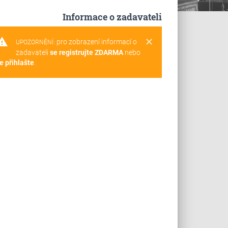
Informace o zadavateli
rning
clear
pro zobrazení informací o
UPOZORNĚNÍ:
zadavateli
se registrujte ZDARMA
nebo
e přihlašte
.