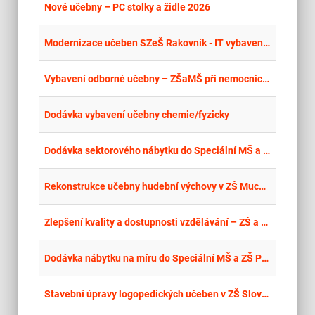
place
Cel
Nové učebny – PC stolky a židle 2026
place
Cel
Modernizace učeben SZeŠ Rakovník - IT vybavení a nábytek
place
Úst
Vybavení odborné učebny – ZŠaMŠ při nemocnici, Kadaň
place
Cel
Dodávka vybavení učebny chemie/fyzicky
place
Cel
Dodávka sektorového nábytku do Speciální MŠ a ZŠ Polička
place
Hla
Rekonstrukce učebny hudební výchovy v ZŠ Muchova
place
Hla
Zlepšení kvality a dostupnosti vzdělávání – ZŠ a MŠ Švábenice – dodávka vybavení
place
Cel
Dodávka nábytku na míru do Speciální MŠ a ZŠ Polička
place
Cel
Stavební úpravy logopedických učeben v ZŠ Slovenská, Zlín – dodávka nábytku a vybavení a dodávka IT techniky