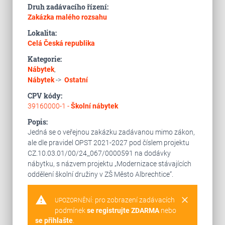
Druh zadávacího řízení:
Zakázka malého rozsahu
Lokalita:
Celá Česká republika
Kategorie:
Nábytek
,
Nábytek
->
Ostatní
CPV kódy:
39160000-1 -
Školní nábytek
Popis:
Jedná se o veřejnou zakázku zadávanou mimo zákon,
ale dle pravidel OPST 2021-2027 pod číslem projektu
CZ.10.03.01/00/24_067/0000591 na dodávky
nábytku, s názvem projektu „Modernizace stávajících
oddělení školní družiny v ZŠ Město Albrechtice“.
warning
clear
pro zobrazení zadávacích
UPOZORNĚNÍ:
podmínek
se registrujte ZDARMA
nebo
se přihlašte
.