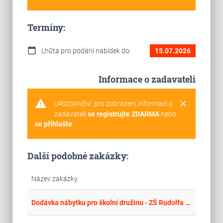
Termíny:
calendar_today
Lhůta pro podání nabídek do:
15.07.2026
Informace o zadavateli
warning
clear
pro zobrazení informací o
UPOZORNĚNÍ:
zadavateli
se registrujte ZDARMA
nebo
se přihlašte
.
Další podobné zakázky:
Název zakázky
place
Úst
Dodávka nábytku pro školní družinu - ZŠ Rudolfa Koblice, Kadaň