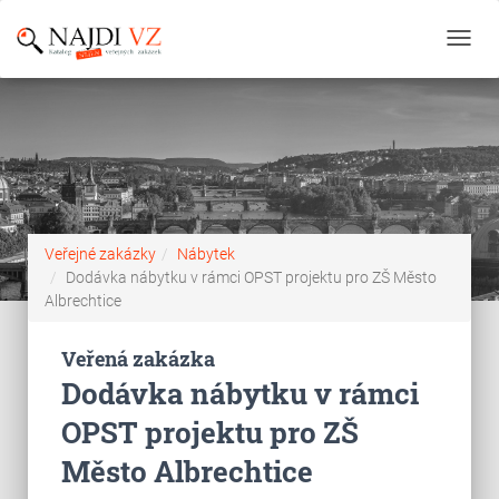
Toggl
navig
Veřejné zakázky
Nábytek
Dodávka nábytku v rámci OPST projektu pro ZŠ Město
Albrechtice
Veřená zakázka
Dodávka nábytku v rámci
OPST projektu pro ZŠ
Město Albrechtice