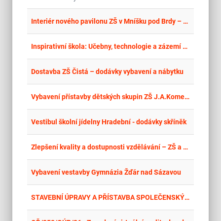
place
Hla
Interiér nového pavilonu ZŠ v Mníšku pod Brdy – dodávka nábytku pro 1. NP
place
Cel
Inspirativní škola: Učebny, technologie a zázemí pro každého žáka – dodávky
place
Hla
Dostavba ZŠ Čistá – dodávky vybavení a nábytku
place
Hla
Vybavení přístavby dětských skupin ZŠ J.A.Komenského Kly
place
Zlí
Vestibul školní jídelny Hradební - dodávky skříněk
place
Hla
Zlepšení kvality a dostupnosti vzdělávání – ZŠ a MŠ Švábenice – dodávky
place
Cel
Vybavení vestavby Gymnázia Žďár nad Sázavou
place
Mor
STAVEBNÍ ÚPRAVY A PŘÍSTAVBA SPOLEČENSKÝCH PROSTOR A ZÁZEMÍ ZŠ HAŤ - DODÁVKY