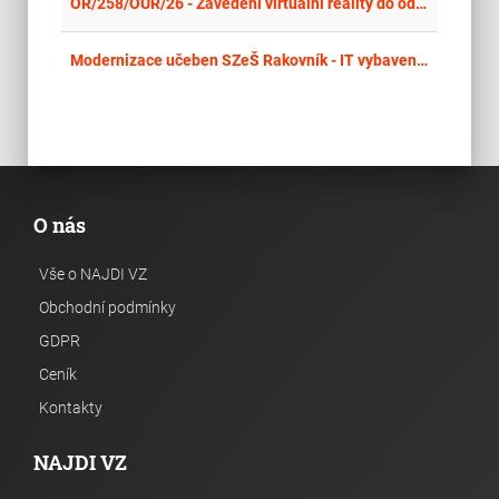
place
Mor
OŘ/258/OÚR/26 - Zavedení virtuální reality do odborných učeben základních škol
place
Cel
Modernizace učeben SZeŠ Rakovník - IT vybavení a nábytek
O nás
Vše o NAJDI VZ
Obchodní podmínky
GDPR
Ceník
Kontakty
NAJDI VZ