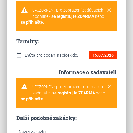
warning
clear
pro zobrazení zadávacích
UPOZORNĚNÍ:
podmínek
se registrujte ZDARMA
nebo
se přihlašte
.
Termíny:
calendar_today
Lhůta pro podání nabídek do:
15.07.2026
Informace o zadavateli
warning
clear
pro zobrazení informací o
UPOZORNĚNÍ:
zadavateli
se registrujte ZDARMA
nebo
se přihlašte
.
Další podobné zakázky:
Název zakázky