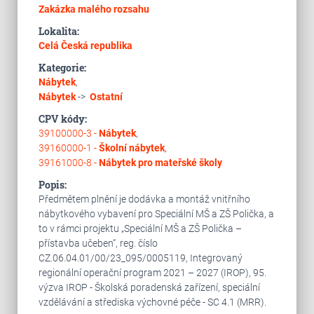
Zakázka malého rozsahu
Lokalita:
Celá Česká republika
Kategorie:
Nábytek
,
Nábytek
->
Ostatní
CPV kódy:
39100000-3 -
Nábytek
,
39160000-1 -
Školní nábytek
,
39161000-8 -
Nábytek pro mateřské školy
Popis:
Předmětem plnění je dodávka a montáž vnitřního
nábytkového vybavení pro Speciální MŠ a ZŠ Polička, a
to v rámci projektu „Speciální MŠ a ZŠ Polička –
přístavba učeben“, reg. číslo
CZ.06.04.01/00/23_095/0005119, Integrovaný
regionální operační program 2021 – 2027 (IROP), 95.
výzva IROP - Školská poradenská zařízení, speciální
vzdělávání a střediska výchovné péče - SC 4.1 (MRR).