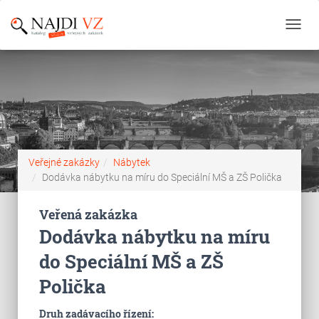
Toggl
navig
Veřejné zakázky
Nábytek
Dodávka nábytku na míru do Speciální MŠ a ZŠ Polička
Veřená zakázka
Dodávka nábytku na míru
do Speciální MŠ a ZŠ
Polička
Druh zadávacího řízení: