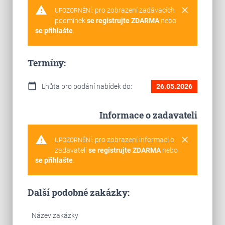
warning
clear
pro zobrazení zadávacích
UPOZORNĚNÍ:
podmínek
se registrujte ZDARMA
nebo
se přihlašte
.
Termíny:
calendar_today
Lhůta pro podání nabídek do:
26.05.2026
Informace o zadavateli
warning
clear
pro zobrazení informací o
UPOZORNĚNÍ:
zadavateli
se registrujte ZDARMA
nebo
se přihlašte
.
Další podobné zakázky:
Název zakázky