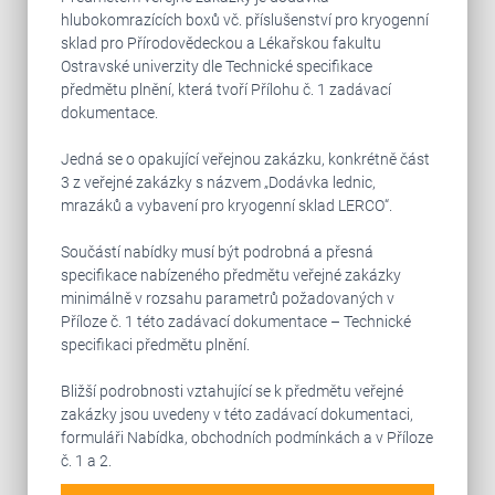
hlubokomrazících boxů vč. příslušenství pro kryogenní
sklad pro Přírodovědeckou a Lékařskou fakultu
Ostravské univerzity dle Technické specifikace
předmětu plnění, která tvoří Přílohu č. 1 zadávací
dokumentace.
Jedná se o opakující veřejnou zakázku, konkrétně část
3 z veřejné zakázky s názvem „Dodávka lednic,
mrazáků a vybavení pro kryogenní sklad LERCO“.
Součástí nabídky musí být podrobná a přesná
specifikace nabízeného předmětu veřejné zakázky
minimálně v rozsahu parametrů požadovaných v
Příloze č. 1 této zadávací dokumentace – Technické
specifikaci předmětu plnění.
Bližší podrobnosti vztahující se k předmětu veřejné
zakázky jsou uvedeny v této zadávací dokumentaci,
formuláři Nabídka, obchodních podmínkách a v Příloze
č. 1 a 2.