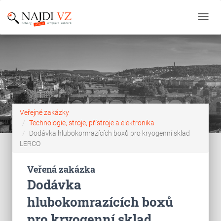
Toggl
navig
Veřejné zakázky
Technologie, stroje, přístroje a elektronika
Dodávka hlubokomrazících boxů pro kryogenní sklad
LERCO
Veřená zakázka
Dodávka
hlubokomrazících boxů
pro kryogenní sklad