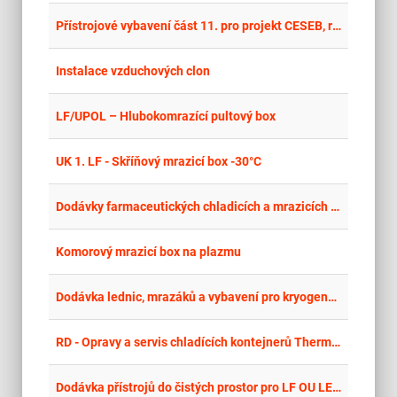
place
Jih
Přístrojové vybavení část 11. pro projekt CESEB, reg.č. CZ.1.05/4.1.00/04.0149 – OPAKOVANÉ ŘÍZENÍ č. 2
place
Hla
Instalace vzduchových clon
place
Cel
LF/UPOL – Hlubokomrazící pultový box
place
Cel
UK 1. LF - Skříňový mrazicí box -30°C
place
Cel
Dodávky farmaceutických chladicích a mrazicích zařízení pro Krajskou zdravotní, a.s. 2024
place
Cel
Komorový mrazicí box na plazmu
place
Cel
Dodávka lednic, mrazáků a vybavení pro kryogenní sklad LERCO
place
Cel
RD - Opravy a servis chladících kontejnerů Thermoking
place
Cel
Dodávka přístrojů do čistých prostor pro LF OU LERCO