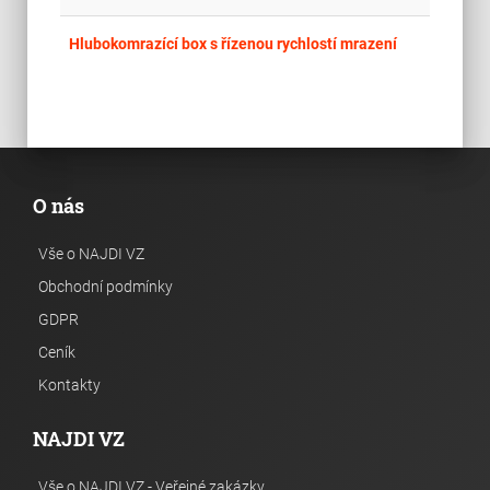
place
Cel
Hlubokomrazící box s řízenou rychlostí mrazení
O nás
Vše o NAJDI VZ
Obchodní podmínky
GDPR
Ceník
Kontakty
NAJDI VZ
Vše o NAJDI VZ - Veřejné zakázky