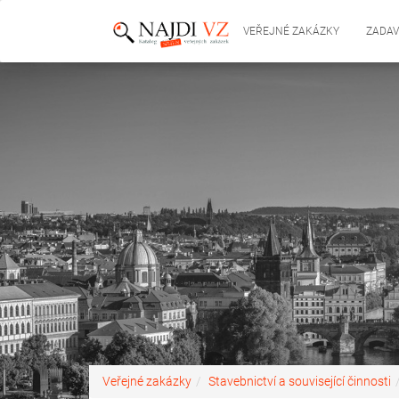
VEŘEJNÉ ZAKÁZKY
ZADAV
Veřejné zakázky
Stavebnictví a související činnosti