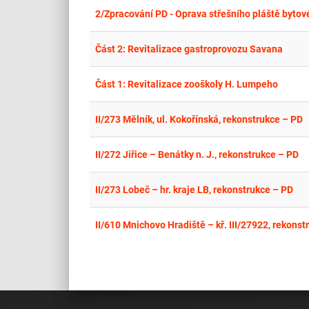
2/Zpracování PD - Oprava střešního pláště bytové
Část 2: Revitalizace gastroprovozu Savana
Část 1: Revitalizace zooškoly H. Lumpeho
II/273 Mělník, ul. Kokořínská, rekonstrukce – PD
II/272 Jiřice – Benátky n. J., rekonstrukce – PD
II/273 Lobeč – hr. kraje LB, rekonstrukce – PD
II/610 Mnichovo Hradiště – kř. III/27922, rekonst