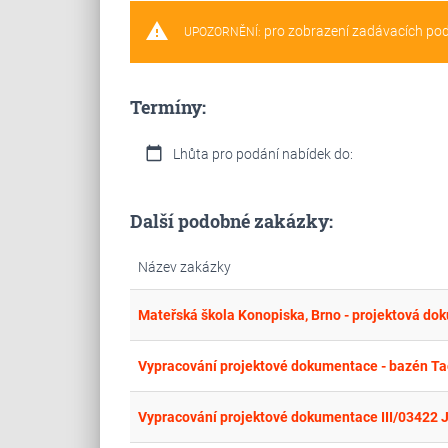
warning
pro zobrazení zadávacích po
UPOZORNĚNÍ:
Termíny:
calendar_today
Lhůta pro podání nabídek do:
Další podobné zakázky:
Název zakázky
Mateřská škola Konopiska, Brno - projektová d
Vypracování projektové dokumentace - bazén Ta
Vypracování projektové dokumentace III/03422 J