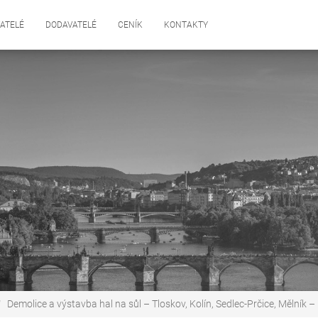
ATELÉ
DODAVATELÉ
CENÍK
KONTAKTY
Demolice a výstavba hal na sůl – Tloskov, Kolín, Sedlec-Prčice, Mělník –