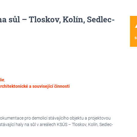
a sůl – Tloskov, Kolín, Sedlec-
wa
s
die
,
rchitektonické a související činnosti
okumentace pro demolici stávajícího objektu a projektovou
vající haly na sůl v areálech KSÚS – Tloskov, Kolín, Sedlec-