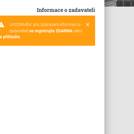
Informace o zadavateli
rning
clear
pro zobrazení informací o
UPOZORNĚNÍ:
zadavateli
se registrujte ZDARMA
nebo
e přihlašte
.