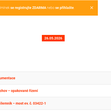
clear
dmínek
se registrujte ZDARMA
nebo
se přihlašte
.
26.05.2026
okumentace
chov – opakované řízení
ilemník – most ev. č. 03422-1