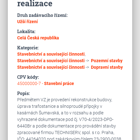
realizace
Druh zadávacího řízení:
Užší řízení
Lokalita:
Celá Česká republika
Kategorie:
Stavebnictví a související činnosti
,
Stavebnictví a související činnosti
->
Pozemní stavby
Stavebnictví a související činnosti
->
Dopravní stavby
CPV kódy:
45000000-7 -
Stavební práce
Popis:
Předmětem VZ je provedení rekonstrukce budovy,
úprava trafostanice a silnoproudé přípojky v
kasárnách Šumavská, a to v rozsahu a podle
vyhrazené dokumentace pod čj. V70-4/2023-DPD-
6440Br a podle dokumentace pro provádění stavby
zpracované firmou TECHNISERV, spol. s r.o. Praha,
IČO: 44264020 pod zakázkovým číslem 23-2900-0038,