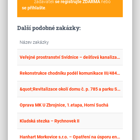
zadavateli
se registrujte ZDARMA
nebo
se přihlašte
.
Další podobné zakázky:
Název zakázky
place
Stř
Veřejné prostranství Svídnice – dešťová kanalizace
place
Hla
Rekonstrukce chodníku podél komunikace III/48411
place
Hla
&quot;Revitalizace okolí domu č. p. 785 a parku Smíření II v Hostinném“ – stavba a vegetační úpravy
place
Mor
Oprava MK U Zbrojnice, 1.etapa, Horní Suchá
place
Cel
Kladská stezka – Rychnovek II
place
Cel
Hanhart Morkovice s.r.o. – Opatření na úsporu energií