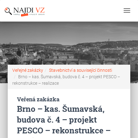
Toggl
navig
Veřejné zakázky
Stavebnictví a související činnosti
Brno – kas. Šumavská, budova č. 4 – projekt PESCO –
rekonstrukce – realizace
Veřená zakázka
Brno – kas. Šumavská,
budova č. 4 – projekt
PESCO – rekonstrukce –