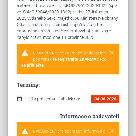
a stavebního povolení čj. MO 927961/2023-1322 (spis.
zn. SpMO 69546/2023-1322) ze dne 27. listopadu
2023 vydaného Sekcí majetkovou Ministerstva obrany,
Odborem ochrany územních zájmů a státního
odborného dozoru, oddělením stavební úřad, které
nabylo právní moci dne 18. prosince 2023
warning
clear
pro zobrazení zadávacích
UPOZORNĚNÍ:
podmínek
se registrujte ZDARMA
nebo
se přihlašte
.
Termíny:
calendar_today
Lhůta pro podání nabídek do:
04.06.2026
Informace o zadavateli
warning
clear
pro zobrazení informací o
UPOZORNĚNÍ: