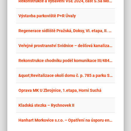
place
Cel
Rekonstrukce a vybavení VŠE 2024, část S.5a Modernizace počítačových učeben JM 357, 359, 360 a 361 – stavební práce
place
Cel
Výstavba parkoviště P+R Úvaly
place
Cel
Regenerace sídliště Pražská, Doksy, VI. etapa, II. část
place
Stř
Veřejné prostranství Svídnice – dešťová kanalizace
place
Hla
Rekonstrukce chodníku podél komunikace III/48411
place
Hla
&quot;Revitalizace okolí domu č. p. 785 a parku Smíření II v Hostinném“ – stavba a vegetační úpravy
place
Mor
Oprava MK U Zbrojnice, 1.etapa, Horní Suchá
place
Cel
Kladská stezka – Rychnovek II
place
Cel
Hanhart Morkovice s.r.o. – Opatření na úsporu energií