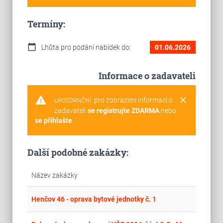
Termíny:
calendar_today
Lhůta pro podání nabídek do:
01.06.2026
Informace o zadavateli
warning
clear
pro zobrazení informací o
UPOZORNĚNÍ:
zadavateli
se registrujte ZDARMA
nebo
se přihlašte
.
Další podobné zakázky:
Název zakázky
place
Cel
Henčov 46 - oprava bytové jednotky č. 1