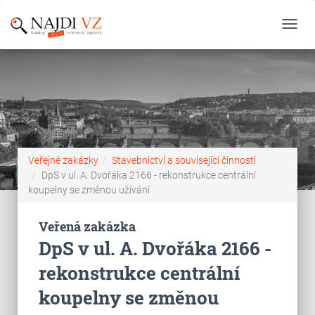
Toggl
navig
Veřejné zakázky
Stavebnictví a související činnosti
DpS v ul. A. Dvořáka 2166 - rekonstrukce centrální
koupelny se změnou užívání
Veřená zakázka
DpS v ul. A. Dvořáka 2166 -
rekonstrukce centrální
koupelny se změnou