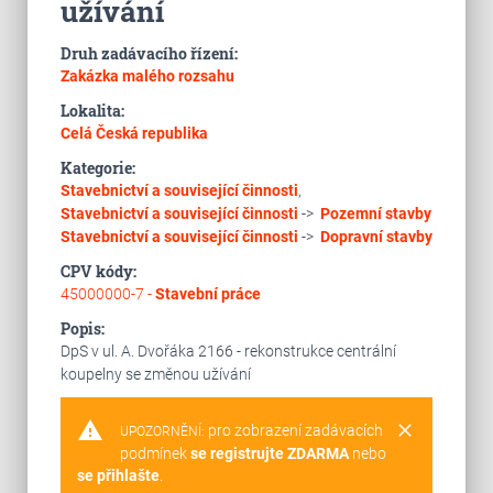
užívání
Druh zadávacího řízení:
Zakázka malého rozsahu
Lokalita:
Celá Česká republika
Kategorie:
Stavebnictví a související činnosti
,
Stavebnictví a související činnosti
->
Pozemní stavby
Stavebnictví a související činnosti
->
Dopravní stavby
CPV kódy:
45000000-7 -
Stavební práce
Popis:
DpS v ul. A. Dvořáka 2166 - rekonstrukce centrální
koupelny se změnou užívání
warning
clear
pro zobrazení zadávacích
UPOZORNĚNÍ:
podmínek
se registrujte ZDARMA
nebo
se přihlašte
.