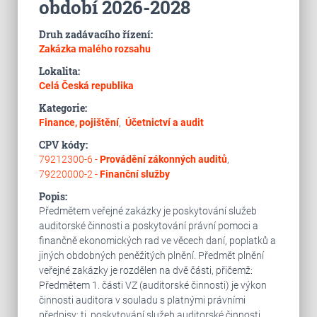
období 2026-2028
Druh zadávacího řízení:
Zakázka malého rozsahu
Lokalita:
Celá Česká republika
Kategorie:
Finance, pojištění
,
Účetnictví a audit
CPV kódy:
79212300-6 -
Provádění zákonných auditů
,
79220000-2 -
Finanční služby
Popis:
Předmětem veřejné zakázky je poskytování služeb
auditorské činnosti a poskytování právní pomoci a
finančně ekonomických rad ve věcech daní, poplatků a
jiných obdobných peněžitých plnění. Předmět plnění
veřejné zakázky je rozdělen na dvě části, přičemž:
Předmětem 1. části VZ (auditorské činnosti) je výkon
činnosti auditora v souladu s platnými právními
předpisy; tj. poskytování služeb auditorské činnosti