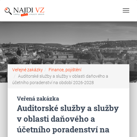
Toggl
navig
Veřejné zakázky
Finance, pojištění
Auditorské služby a služby v oblasti daňového a
účetního poradenství na období 2026-2028
Veřená zakázka
Auditorské služby a služby
v oblasti daňového a
účetního poradenství na