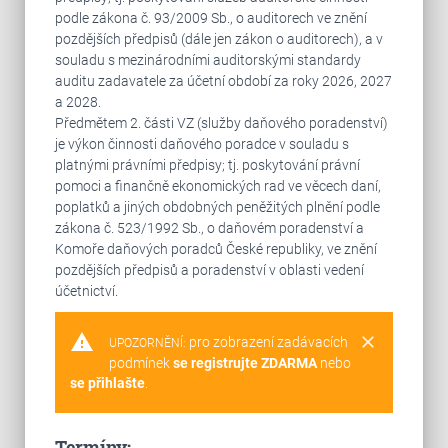
podle zákona č. 93/2009 Sb., o auditorech ve znění
pozdějších předpisů (dále jen zákon o auditorech), a v
souladu s mezinárodními auditorskými standardy
auditu zadavatele za účetní období za roky 2026, 2027
a 2028.
Předmětem 2. části VZ (služby daňového poradenství)
je výkon činnosti daňového poradce v souladu s
platnými právními předpisy; tj. poskytování právní
pomoci a finančně ekonomických rad ve věcech daní,
poplatků a jiných obdobných peněžitých plnění podle
zákona č. 523/1992 Sb., o daňovém poradenství a
Komoře daňových poradců České republiky, ve znění
pozdějších předpisů a poradenství v oblasti vedení
účetnictví.
warning
clear
pro zobrazení zadávacích
UPOZORNĚNÍ:
podmínek
se registrujte ZDARMA
nebo
se přihlašte
.
Termíny: