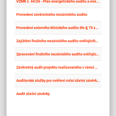
place
Cel
VZMR č. 44/26 - Plán energetického auditu a energetický audit
place
Cel
Provedení závěrečného nezávislého auditu
place
Cel
Provedení externího klinického auditu dle § 75 zákona č. 373/2011 Sb.
place
Cel
Zajištění finálního nezávislého auditu ověřujícího naplnění kybernetických požadavků
place
Zlí
Zpracování finálního nezávislého auditu ověřujícího naplnění kybernetických požadavků, včetně penetračních testů, za účelem potvrzení zvýšení kybernetické bezpečnosti vybraných informačních systémů zadavatele
place
Cel
Závěrečný audit projektu realizovaného v rámci NPO - Výzva č. 25 Kybernetická bezpečnost
place
Cel
Auditorské služby pro ověření roční účetní závěrky a výroční zprávy
place
Cel
Audit účetní závěrky