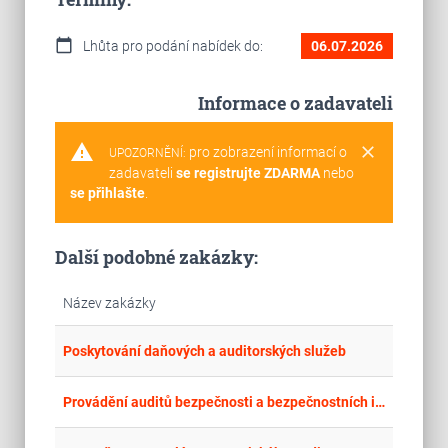
calendar_today
Lhůta pro podání nabídek do:
06.07.2026
Informace o zadavateli
warning
clear
pro zobrazení informací o
UPOZORNĚNÍ:
zadavateli
se registrujte ZDARMA
nebo
se přihlašte
.
Další podobné zakázky:
Název zakázky
place
Cel
Poskytování daňových a auditorských služeb
place
Cel
Provádění auditů bezpečnosti a bezpečnostních inspekcí na pozemních komunikacích I. třídy a dálnicích II. třídy v MSK 2026-2028