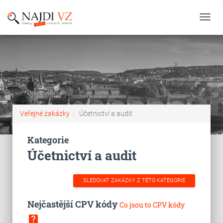
Toggl
navig
Veřejné zakázky
Účetnictví a audit
Kategorie
Účetnictví a audit
SLEDOVAT ZAKÁZKY Z TÉTO KATEGORIE
Nejčastější CPV kódy
Co jsou to CPV kódy
live_help