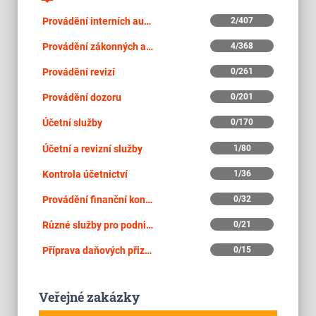
Provádění interních auditů
2/407
Provádění zákonných auditů
4/368
Provádění revizí
0/261
Provádění dozoru
0/201
Účetní služby
0/170
Účetní a revizní služby
1/80
Kontrola účetnictví
1/36
Provádění finanční kontroly
0/32
Různé služby pro podniky
0/21
Příprava daňových přiznání
0/15
Veřejné zakázky