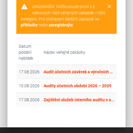
warning
clear
Vidíte pouze první
z
UPOZORNĚNÍ:
3
celkových
veřejných zakázek v této
1809
kategorii. Pro zobrazení dalších zakázek se
přihlašte
nebo
zaregistrujte
.
Datum
podání
Název veřejné zakázky
nabídek
17.08.2026
Audit účetních závěrek a výročních zpráv za roky 2026 až 2028
10.08.2026
Audity účetních období 2026 – 2029
17.08.2026
Zajištění služeb interního auditu v oblasti informačních a komunikačních systémů a informační a kybernetické bezpečnosti v SZIF v letech 2026-2029