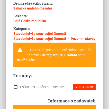
Druh zadávacího řízení:
Zakázka malého rozsahu
Lokalita:
Celá Česká republika
Kategorie:
Stavebnictví a související činnosti
,
Stavebnictví a související činnosti
->
Pozemní stavby
warning
clear
pro zobrazení zadávacích
UPOZORNĚNÍ:
podmínek
se registrujte ZDARMA
nebo
se přihlašte
.
Termíny:
calendar_today
Lhůta pro podání nabídek do:
20.07.2026
Informace o zadavateli