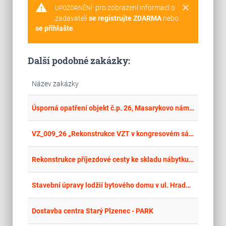
warning
clear
pro zobrazení informací o
UPOZORNĚNÍ:
zadavateli
se registrujte ZDARMA
nebo
se přihlašte
.
Další podobné zakázky:
Název zakázky
place
Cel
Úsporná opatření objekt č.p. 26, Masarykovo náměstí, Ostrava
place
Cel
VZ_009_26 „Rekonstrukce VZT v kongresovém sále
place
Cel
Rekonstrukce příjezdové cesty ke skladu nábytku včetně prací spojených se zabezpečením a modernizací bezpečnostního systému
place
Hla
Stavební úpravy lodžií bytového domu v ul. Hradební č.p. 13, Rokycany
place
Hla
Dostavba centra Starý Plzenec - PARK