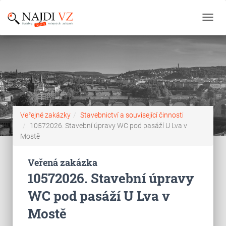
Toggl
navig
Veřejné zakázky
Stavebnictví a související činnosti
10572026. Stavební úpravy WC pod pasáží U Lva v
Mostě
Veřená zakázka
10572026. Stavební úpravy
WC pod pasáží U Lva v
Mostě