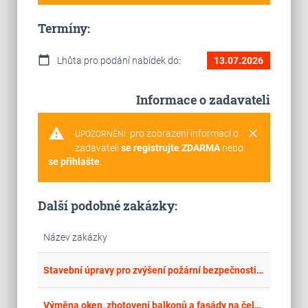
Termíny:
calendar_today
Lhůta pro podání nabídek do:
13.07.2026
Informace o zadavateli
warning
clear
pro zobrazení informací o
UPOZORNĚNÍ:
zadavateli
se registrujte ZDARMA
nebo
se přihlašte
.
Další podobné zakázky:
Název zakázky
place
Cel
Stavební úpravy pro zvýšení požární bezpečnosti objektů DM
place
Cel
Výměna oken, zhotovení balkonů a fasády na čelní straně budovy Zahradní 719/21