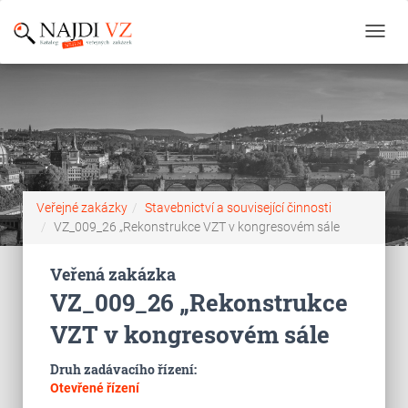
Toggl
navig
Veřejné zakázky
Stavebnictví a související činnosti
VZ_009_26 „Rekonstrukce VZT v kongresovém sále
Veřená zakázka
VZ_009_26 „Rekonstrukce
VZT v kongresovém sále
Druh zadávacího řízení:
Otevřené řízení