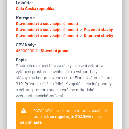
Lokalita:
Celá Česká republika
Kategorie:
Stavebnictví a související činnosti
,
Stavebnictví a související činnosti
->
Pozemní stavby
Stavebnictví a související činnosti
->
Dopravní stavby
CPV kódy:
45000000-7 -
Stavební práce
Popis:
Předmětem plnění této zakázky je řešení větrání a
vytápění prostoru hlavního sálu a vstupní haly
stávajícího kongresového centra Floret Květnové nám.
319, Průhonice (jižní křídlo). K zajištění tepelné pohody
a větrání prostoru bude navrženo nízkotlaké
vzduchotechnické zařízení.
warning
clear
pro zobrazení zadávacích
UPOZORNĚNÍ:
podmínek
se registrujte ZDARMA
nebo
se přihlašte
.