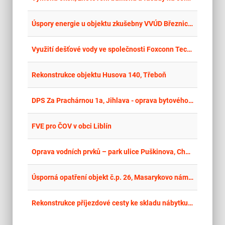
place
Cel
Úspory energie u objektu zkušebny VVÚD Březnice II
place
Cel
Využití dešťové vody ve společnosti Foxconn Technology
place
Cel
Rekonstrukce objektu Husova 140, Třeboň
place
Cel
DPS Za Prachárnou 1a, Jihlava - oprava bytového jádra v bytové jednotce č. 81
place
Cel
FVE pro ČOV v obci Liblín
place
Cel
Oprava vodních prvků – park ulice Puškinova, Chomutov - Design & Build
place
Cel
Úsporná opatření objekt č.p. 26, Masarykovo náměstí, Ostrava
place
Cel
Rekonstrukce příjezdové cesty ke skladu nábytku včetně prací spojených se zabezpečením a modernizací bezpečnostního systému