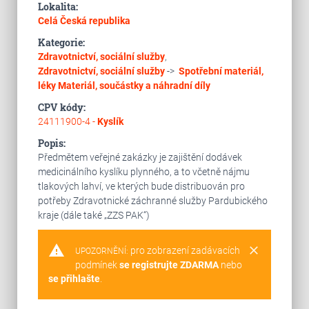
Lokalita:
Celá Česká republika
Kategorie:
Zdravotnictví, sociální služby
,
Zdravotnictví, sociální služby
->
Spotřební materiál,
léky
Materiál, součástky a náhradní díly
CPV kódy:
24111900-4 -
Kyslík
Popis:
Předmětem veřejné zakázky je zajištění dodávek
medicinálního kyslíku plynného, a to včetně nájmu
tlakových lahví, ve kterých bude distribuován pro
potřeby Zdravotnické záchranné služby Pardubického
kraje (dále také „ZZS PAK“)
warning
clear
pro zobrazení zadávacích
UPOZORNĚNÍ:
podmínek
se registrujte ZDARMA
nebo
se přihlašte
.