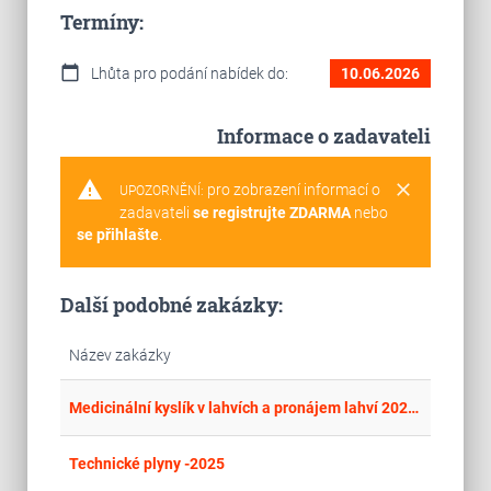
Termíny:
calendar_today
Lhůta pro podání nabídek do:
10.06.2026
Informace o zadavateli
warning
clear
pro zobrazení informací o
UPOZORNĚNÍ:
zadavateli
se registrujte ZDARMA
nebo
se přihlašte
.
Další podobné zakázky:
Název zakázky
place
Cel
Medicinální kyslík v lahvích a pronájem lahví 2024–2026
place
Cel
Technické plyny -2025