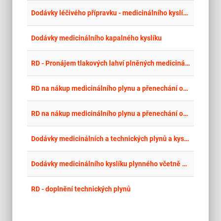
place
Cel
Dodávky léčivého přípravku - medicinálního kyslíku plynného
place
Cel
Dodávky medicinálního kapalného kyslíku
place
Cel
RD - Pronájem tlakových lahví plněných medicinálním kyslíkem a dodávka medicinálního kyslíku (2025 - 31.10.2028)
place
Cel
RD na nákup medicinálního plynu a přenechání obalů k dočasnému užívání na období 1.1.2026 - 31.12.2028
place
Cel
RD na nákup medicinálního plynu a přenechání obalů k dočasnému užívání na období 1.1.2026 - 31.12.2028
place
Cel
Dodávky medicinálních a technických plynů a kyslíku, vč. pronájmu lahví
place
Cel
Dodávky medicinálního kyslíku plynného včetně nájmu tlakových lahví
place
Cel
RD - doplnění technických plynů