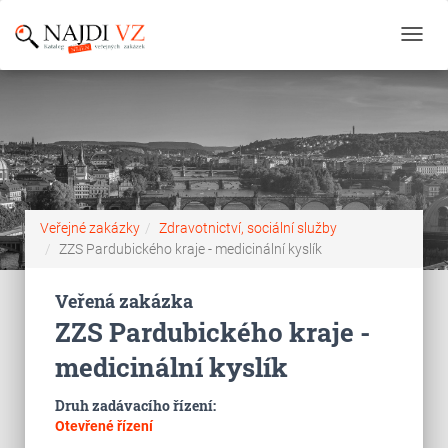
Toggl
navig
Veřejné zakázky
Zdravotnictví, sociální služby
ZZS Pardubického kraje - medicinální kyslík
Veřená zakázka
ZZS Pardubického kraje -
medicinální kyslík
Druh zadávacího řízení:
Otevřené řízení