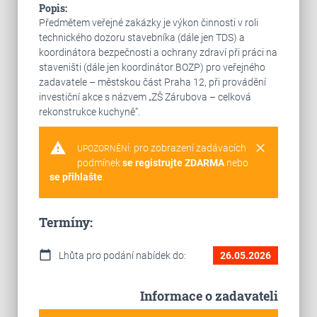
Popis:
Předmětem veřejné zakázky je výkon činnosti v roli
technického dozoru stavebníka (dále jen TDS) a
koordinátora bezpečnosti a ochrany zdraví při práci na
staveništi (dále jen koordinátor BOZP) pro veřejného
zadavatele – městskou část Praha 12, při provádění
investiční akce s názvem „ZŠ Zárubova – celková
rekonstrukce kuchyně“.
warning
clear
pro zobrazení zadávacích
UPOZORNĚNÍ:
podmínek
se registrujte ZDARMA
nebo
se přihlašte
.
Termíny:
calendar_today
Lhůta pro podání nabídek do:
26.05.2026
Informace o zadavateli