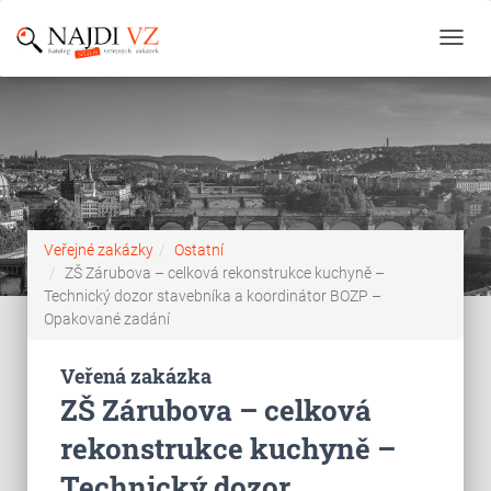
Toggl
navig
Veřejné zakázky
Ostatní
ZŠ Zárubova – celková rekonstrukce kuchyně –
Technický dozor stavebníka a koordinátor BOZP –
Opakované zadání
Veřená zakázka
ZŠ Zárubova – celková
rekonstrukce kuchyně –
Technický dozor