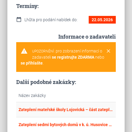
Termíny:
calendar_today
Lhůta pro podání nabídek do:
22.05.2026
Informace o zadavateli
warning
clear
pro zobrazení informací o
UPOZORNĚNÍ:
zadavateli
se registrujte ZDARMA
nebo
se přihlašte
.
Další podobné zakázky:
Název zakázky
place
Hla
Zateplení mateřské školy Lojovická – část zateplení, bez výměny osvětlení “ - veř. zak. č. 20140714
place
Jih
Zateplení sedmi bytových domů v k. ú. Husovice v Brně