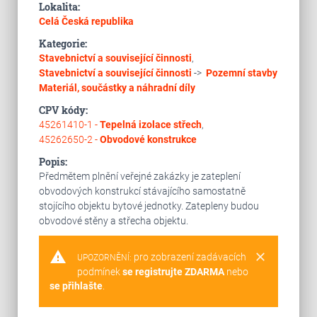
Lokalita:
Celá Česká republika
Kategorie:
Stavebnictví a související činnosti
,
Stavebnictví a související činnosti
->
Pozemní stavby
Materiál, součástky a náhradní díly
CPV kódy:
45261410-1 -
Tepelná izolace střech
,
45262650-2 -
Obvodové konstrukce
Popis:
Předmětem plnění veřejné zakázky je zateplení
obvodových konstrukcí stávajícího samostatně
stojícího objektu bytové jednotky. Zatepleny budou
obvodové stěny a střecha objektu.
warning
clear
pro zobrazení zadávacích
UPOZORNĚNÍ:
podmínek
se registrujte ZDARMA
nebo
se přihlašte
.