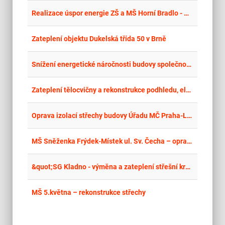
place
Hla
Realizace úspor energie ZŠ a MŠ Horní Bradlo - OPAKOVANÉ ŘÍZENÍ I
place
Jih
Zateplení objektu Dukelská třída 50 v Brně
place
Zlí
Snížení energetické náročnosti budovy společnosti KAPA Zlín s.r.o.
place
Cel
Zateplení tělocvičny a rekonstrukce podhledu, elektroinstalace a osvětlení tělocvičny SPŠ a VOŠ Příbram
place
Hla
Oprava izolací střechy budovy Úřadu MČ Praha-Lipence, K Obci 47, 155 31 Praha 5 - Lipence
place
Cel
MŠ Sněženka Frýdek-Místek ul. Sv. Čecha – oprava střešní krytiny
place
Cel
&quot;SG Kladno - výměna a zateplení střešní krytiny - pavilon MVD&quot;
place
Cel
MŠ 5.května – rekonstrukce střechy