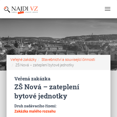
Toggl
navig
Veřejné zakázky
Stavebnictví a související činnosti
ZŠ Nová – zateplení bytové jednotky
Veřená zakázka
ZŠ Nová – zateplení
bytové jednotky
Druh zadávacího řízení:
Zakázka malého rozsahu