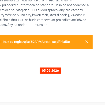
nisterstva zemědělství ČR č. 84/1996 Sb., o lesním
 při dodržení informačního standardu lesního hospodářství a
em díla souvisejících. LHO budou zpracovány pro všechny
o výměře do 50 ha s výjimkou těch, kteří si podle § 24 odst. 3
ského plánu. LHO se bude zpracovávat pro zařizovací obvod
racovány na období 1. 1. 2028 do
clear
dmínek
se registrujte ZDARMA
nebo
se přihlašte
.
05.06.2026