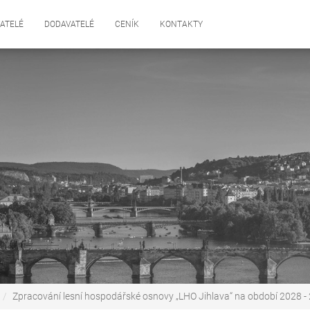
ATELÉ
DODAVATELÉ
CENÍK
KONTAKTY
Zpracování lesní hospodářské osnovy „LHO Jihlava“ na období 2028 -