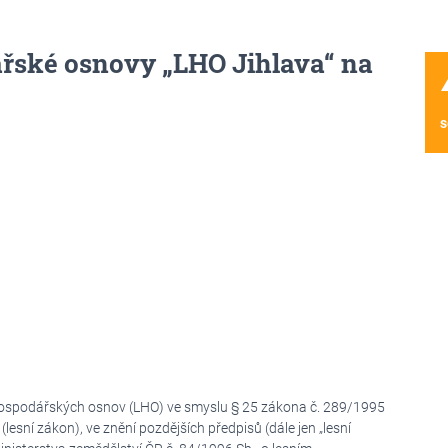
ářské osnovy „LHO Jihlava“ na
wa
s
hospodářských osnov (LHO) ve smyslu § 25 zákona č. 289/1995
lesní zákon), ve znění pozdějších předpisů (dále jen „lesní