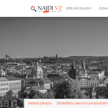
VEŘEJNÉ ZAKÁZKY
ZADAV
Veřejné zakázky
Zemědělství, lesnictví a krajinářství