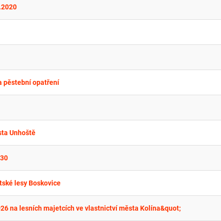
2.2020
a pěstební opatření
sta Unhoště
030
tské lesy Boskovice
26 na lesních majetcích ve vlastnictví města Kolína&quot;