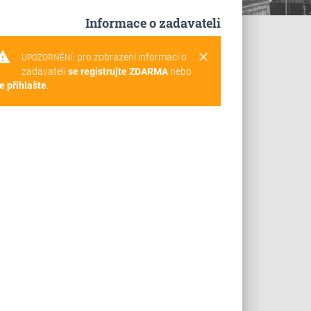
Informace o zadavateli
rning
clear
pro zobrazení informací o
UPOZORNĚNÍ:
zadavateli
se registrujte ZDARMA
nebo
e přihlašte
.