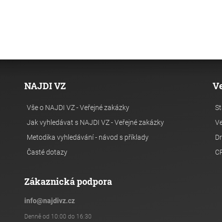
NAJDI VZ
V
Vše o NAJDI VZ - Veřejné zakázky
St
Jak vyhledávat s NAJDI VZ - Veřejné zakázky
Ve
Metodika vyhledávání - návod s příklady
Dr
Časté dotazy
C
Zákaznická podpora
info
@
najdivz.cz
Denně od 10:00 do 16:30