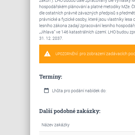
zákon"). LHO budou dále zpracovány dle vyhlášky Mi
hospodářském plánování a platné metodiky MZe. ČR
dle ostatních právně závazných předpisů s předmět
právnické a fyzické osoby, které jsou vlastníky lesa 
lesního zákona zadají zpracování lesního hospodář
„Jihlava“ ve 146 katastrálních území. LHO budou zp
31. 12. 2037.
warning
pro zobrazení zadávacích po
UPOZORNĚNÍ:
Termíny:
calendar_today
Lhůta pro podání nabídek do:
Další podobné zakázky:
Název zakázky