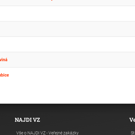
viná
ubice
NAJDI VZ
V
Vše o NAJDI VZ - Veřejné zakázky
St