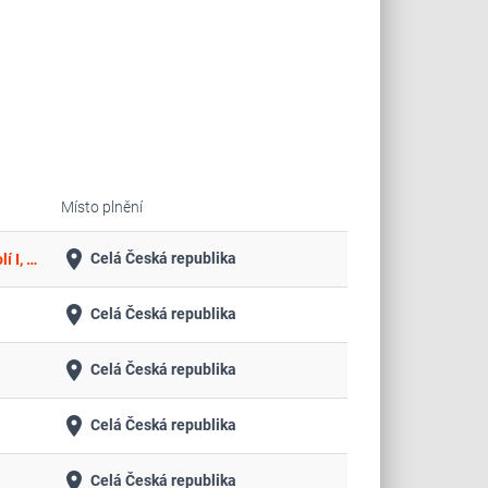
Místo plnění
place
Celá Česká republika
Komplexní posouzení hluku z dopravy v chráněných venkovních prostorech staveb po provedených PHO - I/20 obec Podolí I, Křenovice, I/4 Volyně, I/23 Nová Olešná
place
Celá Česká republika
place
Celá Česká republika
place
Celá Česká republika
place
Celá Česká republika