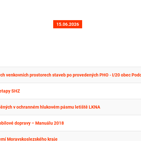
15.06.2026
. etapy SHZ
těných v ochranném hlukovém pásmu letiště LKNA
obilové dopravy – Manuálu 2018
zemí Moravskoslezského kraje