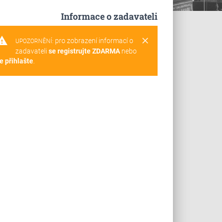
Informace o zadavateli
rning
clear
pro zobrazení informací o
UPOZORNĚNÍ:
zadavateli
se registrujte ZDARMA
nebo
e přihlašte
.