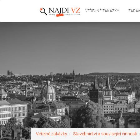
VEŘEJNÉ ZAKÁZKY
ZADAV
Veřejné zakázky
Stavebnictví a související činnosti