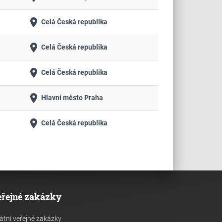
place
Celá Česká republika
place
Celá Česká republika
place
Celá Česká republika
place
Hlavní město Praha
place
Celá Česká republika
eřejné zakázky
átní veřejné zakázky