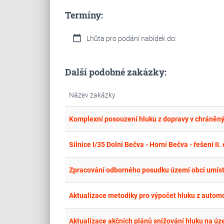
Termíny:
calendar_today
Lhůta pro podání nabídek do:
Další podobné zakázky:
Název zakázky
Silnice I/35 Dolní Bečva - Horní Bečva - řešení II
Zpracování odborného posudku území obcí umís
Aktualizace metodiky pro výpočet hluku z autom
Aktualizace akčních plánů snižování hluku na ú