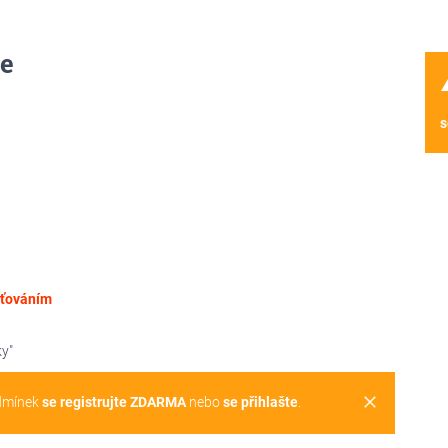
ie
wa
s
šťováním
ky"
clear
dmínek
se registrujte ZDARMA
nebo
se přihlašte
.