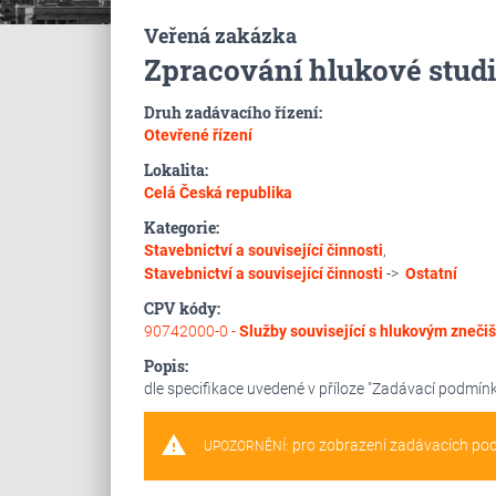
Veřená zakázka
Zpracování hlukové stud
Druh zadávacího řízení:
Otevřené řízení
Lokalita:
Celá Česká republika
Kategorie:
Stavebnictví a související činnosti
,
Stavebnictví a související činnosti
->
Ostatní
CPV kódy:
90742000-0 -
Služby související s hlukovým zneči
Popis:
dle specifikace uvedené v příloze "Zadávací podmín
warning
pro zobrazení zadávacích po
UPOZORNĚNÍ: