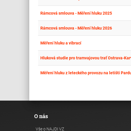
Rámcová smlouva - Měření hluku 2025
Rámcová smlouva - Měření hluku 2026
Měření hluku a vibrací
Hluková studie pro tramvajovou trať Ostrava-Kar
Měření hluku z leteckého provozu na letišti Pard
O nás
Vše o NAJDI VZ